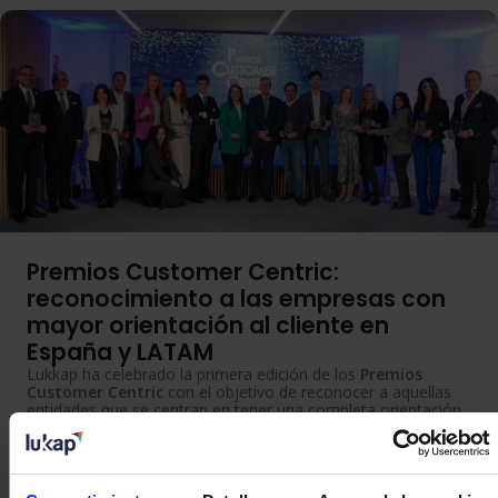
Premios Customer Centric:
reconocimiento a las empresas con
mayor orientación al cliente en
España y LATAM
Lukkap ha celebrado la primera edición de los
Premios
Customer Centric
con el objetivo de reconocer a aquellas
entidades que se centran en tener una completa orientación
hacía el cliente. La entrega de premios se celebró el jueves
29 de febrero en Madrid.