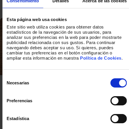
Consentimiento
Detalles
Acerca de las cookies
Lukkap
Esta página web usa cookies
Este sitio web utiliza cookies para obtener datos
estadísticos de la navegación de sus usuarios, para
analizar sus preferencias en la web para poder mostrarte
publicidad relacionada con sus gustos. Para continuar
navegando debes aceptar su uso. Si quieres, puedes
cambiar tus preferencias en el botón configuración o
ampliar esta información en nuestra
Política de Cookies
.
Selección
de
Necesarias
Cómo medir la felicidad en el trabajo:
consentimiento
Métodos y Herramientas Efectivas
Aunque intuimos que empleados más felices conducen a
Preferencias
profesionales más productivos y mejores resultados,
gestionar algo que no se puede medir fácilmente es
complicado. Hoy venimos a hablar de
los mejores métodos
y herramientas efectivas para medir la felicidad en el
Estadística
trabajo.
Además, conocerás casos de éxito de empresas
que han logrado tener empleados felices.