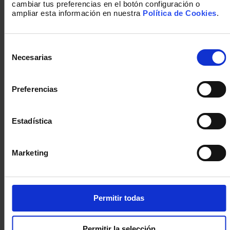
mentoring y coaching
, así como los
cambiar tus preferencias en el botón configuración o
ampliar esta información en nuestra
Política de Cookies
.
pasos clave para implementar un
programa de mentoring efectivo en
cualquier organización. Además,
Selección
destacaremos algunos casos de éxito.
de
Necesarias
consentimiento
Preferencias
Estadística
Marketing
Permitir todas
Plan de Desarrollo Individual: ¿Qué
es? [Guía Básica]
Permitir la selección