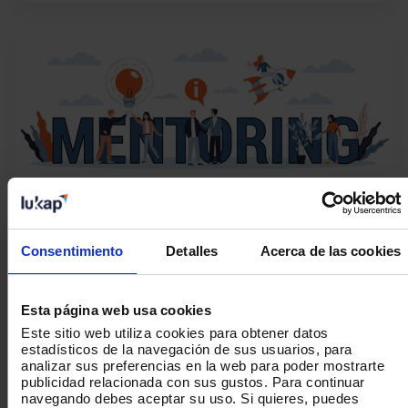
Qué es el mentoring para
Consentimiento
Detalles
Acerca de las cookies
empresas y organizaciones
El mentoring se ha convertido en una
Esta página web usa cookies
herramienta clave para el desarrollo
profesional y personal de los empleados.
Este sitio web utiliza cookies para obtener datos
estadísticos de la navegación de sus usuarios, para
En este artículo exploraremos
qué es el
analizar sus preferencias en la web para poder mostrarte
mentoring, las ventajas que ofrece a las
publicidad relacionada con sus gustos. Para continuar
empresas, la diferencia entre
navegando debes aceptar su uso. Si quieres, puedes