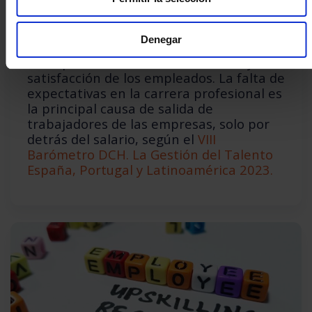
¿Quieres mantener al mejor talento en
tu organización? Descubre qué es el
Plan
Denegar
de Desarrollo Individual
y por qué es
clave para mantener la motivación y
satisfacción de los empleados. La falta de
expectativas en la carrera profesional es
la principal causa de salida de
trabajadores de las empresas, solo por
detrás del salario, según el
VIII
Barómetro DCH. La Gestión del Talento
España, Portugal y Latinoamérica 2023.