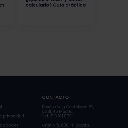
es
calcularlo? Guía práctica
CONTACTO
l
Paseo de la Castellana 82,
1, 28046 Madrid.
de privacidad
Tel.: 913 101 879.
de cookies
Gran Vía, 630, 4º planta,