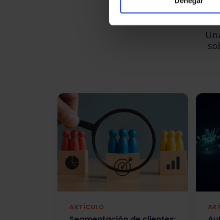
Denegar
Una
so
ARTÍCULO
AR
Segmentación de clientes:
Au