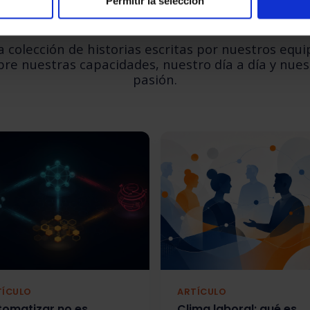
Permitir la selección
Nuestros últimos artículos
 colección de historias escritas por nuestros equi
bre nuestras capacidades, nuestro día a día y nues
pasión.
TÍCULO
ARTÍCULO
tomatizar no es
Clima laboral: qué es,