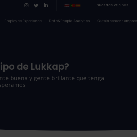
Nuestras oficinas
Employee Experience
Data&People Analytics
Outplacement empre
uipo de Lukkap?
te buena y gente brillante que tenga
esperamos.