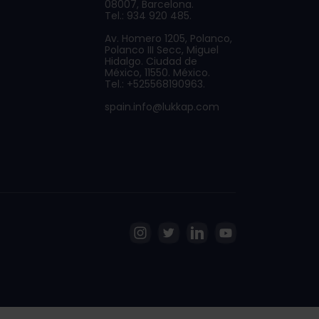
08007, Barcelona.
Tel.: 934 920 485.
Av. Homero 1205, Polanco,
Polanco III Secc, Miguel
Hidalgo. Ciudad de
México, 11550. México.
Tel.: +525568190963.
spain.info@lukkap.com