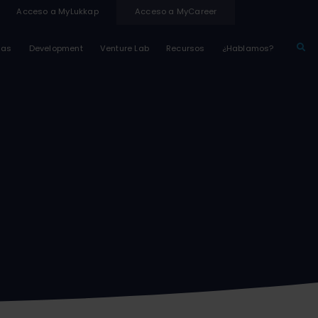
Acceso a MyLukkap
Acceso a MyCareer
sas
Development
Venture Lab
Recursos
¿Hablamos?