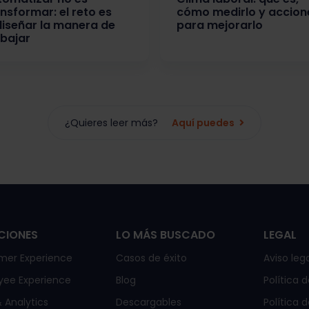
nsformar: el reto es
cómo medirlo y accion
diseñar la manera de
para mejorarlo
abajar
¿Quieres leer más?
Aquí puedes
CIONES
LO MÁS BUSCADO
LEGAL
mer Experience
Casos de éxito
Aviso lega
yee Experience
Blog
Política 
 Analytics
Descargables
Política 