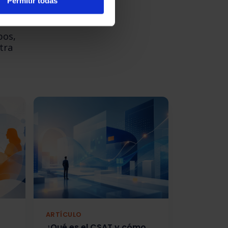
Permitir todas
pos,
tra
ARTÍCULO
¿Qué es el CSAT y cómo