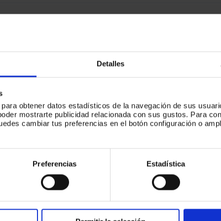
 (Ciudad de México)
México
Detalles
ente / experiencia de
Madrid
s
s para obtener datos estadísticos de la navegación de sus usuari
poder mostrarte publicidad relacionada con sus gustos. Para c
puedes cambiar tus preferencias en el botón configuración o ampl
.
Preferencias
Estadística