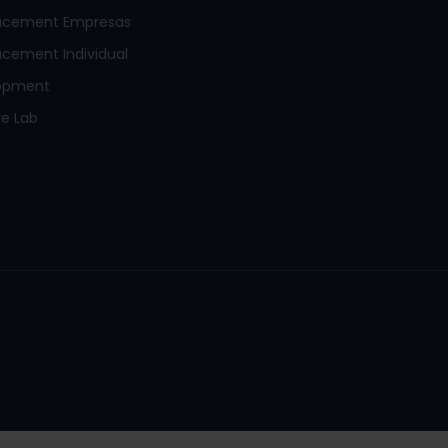
acement Empresas
cement Individual
opment
e Lab