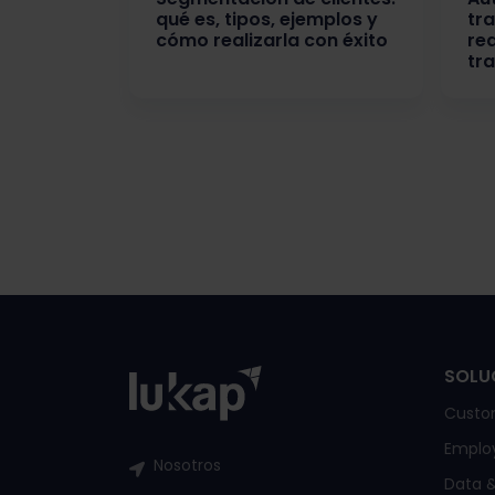
qué es, tipos, ejemplos y
tra
cómo realizarla con éxito
re
tr
SOLU
Custo
Emplo
Nosotros
Data &