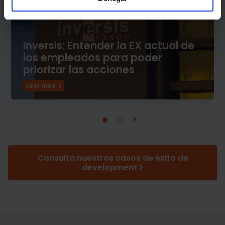
Inversis: Entender la EX actual de
los empleados para poder
priorizar las acciones
Leer más
Consulta nuestros casos de éxito de
development