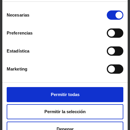
Selección
de
Necesarias
consentimiento
Preferencias
Descubre cómo estamos
transformando el futuro a
Estadística
través de nuestros
programas de Development
Marketing
DEVELOPMENT
Permitir todas
Permitir la selección
Denegar