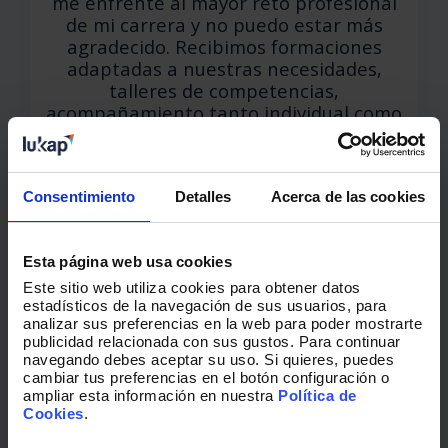
me enfrenté al mayor reto profesional
de mi carrera y no puedo estar más
agradecido. Recibimos formaciones
adaptadas a nuestras necesidades,
talleres de competencias,
acompañamiento tanto individual como
desarrollo del equipo, elaboración de
un cuadro de mando que se ha
convertido en nuestra herramienta de
Consentimiento
toma de decisiones… Además de todo el
Detalles
Acerca de las cookies
conocimiento de los profesionales que
componen LUKKAP destacan por sus
Esta página web usa cookies
valores y cercanía en el trato.
Este sitio web utiliza cookies para obtener datos
estadísticos de la navegación de sus usuarios, para
analizar sus preferencias en la web para poder mostrarte
publicidad relacionada con sus gustos. Para continuar
navegando debes aceptar su uso. Si quieres, puedes
cambiar tus preferencias en el botón configuración o
Alfonso Royo Coll
ampliar esta información en nuestra
Política de
Director de Producción Ingeniería y
Cookies
.
Construcción México y Centro América