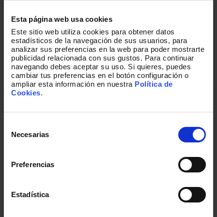
Esta página web usa cookies
Este sitio web utiliza cookies para obtener datos
estadísticos de la navegación de sus usuarios, para
I Premios Customer Centric
analizar sus preferencias en la web para poder mostrarte
publicidad relacionada con sus gustos. Para continuar
navegando debes aceptar su uso. Si quieres, puedes
cambiar tus preferencias en el botón configuración o
Resumen del evento
ampliar esta información en nuestra
Política de
Cookies
.
Selección
de
Necesarias
consentimiento
Nuestros últimos artículos
Preferencias
Una colección de historias escritas por
nuestros equipos, sobre nuestras
Estadística
capacidades, nuestro día a día y nuestra
pasión.