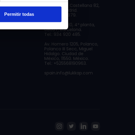
l
Paseo de la Castellana 82,
1, 28046 Madrid.
Permitir todas
de privacidad
Tel.: 913 101 879.
de cookies
Gran Vía, 630, 4º planta,
08007, Barcelona.
Tel.: 934 920 485.
Av. Homero 1205, Polanco,
Polanco III Secc, Miguel
Hidalgo. Ciudad de
México, 11550. México.
Tel.: +525568190963.
spain.info@lukkap.com