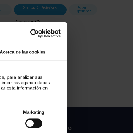
Orientación Profesional
Patient
es
Experience
Consejos CV
Entrevista de Trabajo
Hábitos y Rutinas
Networking y marca
personal
Planifica tu carrera
Acerca de las cookies
Prospección y búsqueda
ofertas
os, para analizar sus
ontinuar navegando debes
egoría...
iar esta información en
Marketing
CONTACTO