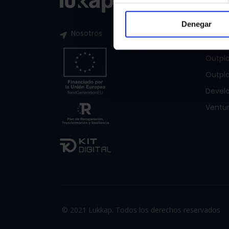
Custo
Denegar
Emplo
Nosotros
Data &
Outpl
Outpla
Devel
Ventur
© 2021 Lukkap. Todos los derechos reservados