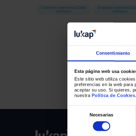
Customer Experience & Data
Employee Experience & 
Analytics
Analytics
Consentimiento
Esta página web usa cookie
Este sitio web utiliza cookie
preferencias en la web para 
Actualme
aceptar su uso. Si quieres, 
nuestra
Política de Cookies
Selección
de
Necesarias
consentimiento
SOLU