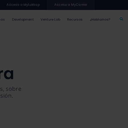
Acceso a MyLukkap
Acceso a MyCareer
sas
Development
Venture Lab
Recursos
¿Hablamos?
ra
s, sobre
sión.