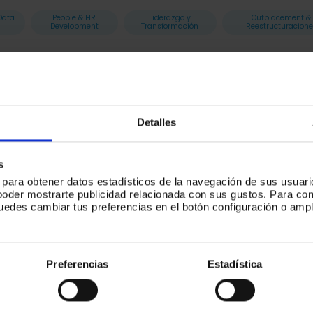
Data
People & HR
Liderazgo y
Outplacement &
Development
Transformación
Reestructuracion
Detalles
s
s para obtener datos estadísticos de la navegación de sus usuari
poder mostrarte publicidad relacionada con sus gustos. Para c
nte no existen resultados para mostrar en esta cat
puedes cambiar tus preferencias en el botón configuración o ampl
.
Preferencias
Estadística
CIONES
LO MÁS BUSCADO
LEGAL