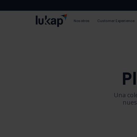
Nosotros
Customer Experience
P
Una col
nues