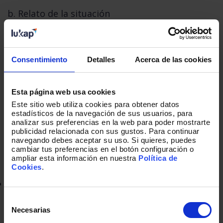
b. Relato de la situación
c. Desenlace
Consentimiento
Detalles
Acerca de las cookies
Esta página web usa cookies
«Para cada situación, dame primero una
Este sitio web utiliza cookies para obtener datos
visión general de la misma en un par de
estadísticos de la navegación de sus usuarios, para
analizar sus preferencias en la web para poder mostrarte
minutos. Cuéntame quiénes estaban
publicidad relacionada con sus gustos. Para continuar
navegando debes aceptar su uso. Si quieres, puedes
implicados, cuál fue el resultado»
cambiar tus preferencias en el botón configuración o
ampliar esta información en nuestra
Política de
Cookies
.
La experiencia debe ser reciente,
es decir, del
último año o que haya sucedido en los últimos
Selección
de
Necesarias
18 meses máximo. De no serlo, se perdería
consentimiento