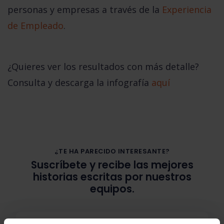
personas y empresas a través de la
Experiencia
de Empleado
.
¿Quieres ver los resultados con más detalle?
Consulta y descarga la infografía
aquí
¿TE HA PARECIDO INTERESANTE?
Suscríbete y recibe las mejores
historias escritas por nuestros
equipos.