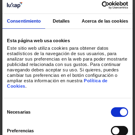
Correo corporativo
*
Consentimiento
Detalles
Acerca de las cookies
Acepto recibir otras comunicaciones de
Lukkap.
Esta página web usa cookies
He leído y acepto la política de privacidad.
*
Este sitio web utiliza cookies para obtener datos
estadísticos de la navegación de sus usuarios, para
analizar sus preferencias en la web para poder mostrarte
publicidad relacionada con sus gustos. Para continuar
navegando debes aceptar su uso. Si quieres, puedes
cambiar tus preferencias en el botón configuración o
ampliar esta información en nuestra
Política de
Cookies
.
Puedes cancelar tu suscripción en cualquier momento. Lee aquí
nuestra
política de privacidad
Selección
de
Necesarias
consentimiento
Preferencias