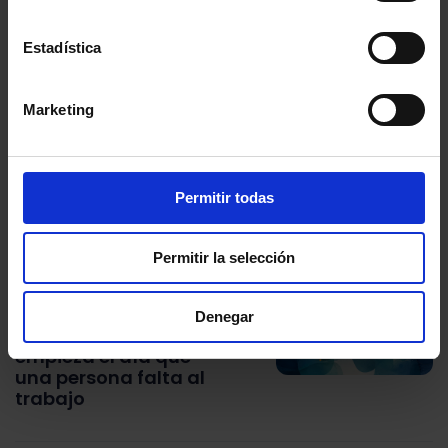
Historias que te pueden interesar
Estadística
CUSTOMER EXPERIENCE &
DATA ANALYTICS
Marketing
Lukkap suma tres
reconocimientos
DEC por sus
metodologías de CX
Permitir todas
y EX
Permitir la selección
EMPLOYEE EXPERIENCE &
DATA ANALYTICS
Denegar
El absentismo no
empieza el día que
una persona falta al
trabajo