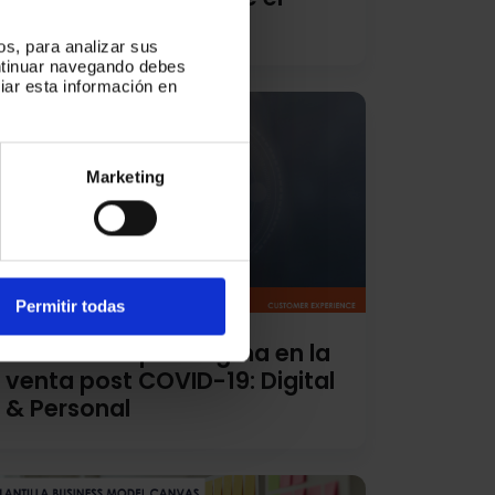
COVID-19
os, para analizar sus
ontinuar navegando debes
iar esta información en
Marketing
Permitir todas
Cambio de paradigma en la
venta post COVID-19: Digital
& Personal