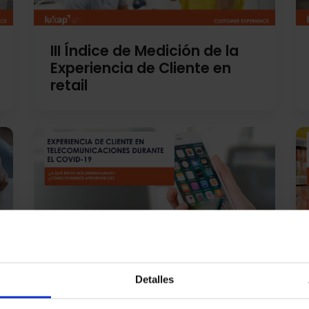
III Índice de Medición de la
Experiencia de Cliente en
retail
Detalles
Experiencia de Cliente en el
sector telecomunicaciones