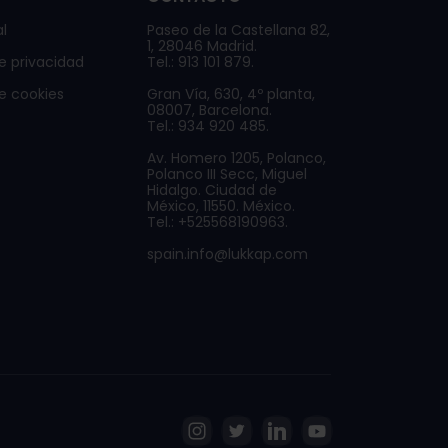
l
Paseo de la Castellana 82,
1, 28046 Madrid.
de privacidad
Tel.: 913 101 879.
de cookies
Gran Vía, 630, 4º planta,
08007, Barcelona.
Tel.: 934 920 485.
Av. Homero 1205, Polanco,
Polanco III Secc, Miguel
Hidalgo. Ciudad de
México, 11550. México.
Tel.: +525568190963.
spain.info@lukkap.com