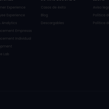
mer Experience
Casos de éxito
Aviso lega
yee Experience
Blog
Política 
 Analytics
Descargables
Política 
acement Empresas
cement Individual
opment
e Lab