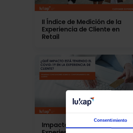
II Índice de Medición de la
Experiencia de Cliente en
Retail
Consentimiento
Impacto del COVID-19 en la
Experiencia de Cliente