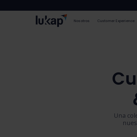
Nosotros
Customer Experience
Cu
Una col
nues