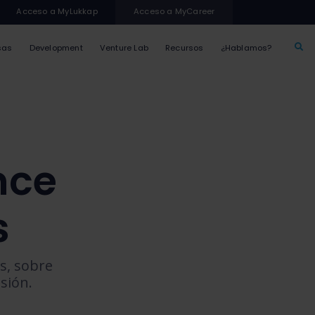
Acceso a MyLukkap
Acceso a MyCareer
sas
Development
Venture Lab
Recursos
¿Hablamos?
nce
s
s, sobre
sión.