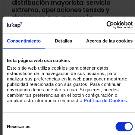
distribución mayorista: servicio
extremo, operaciones tensas y
decisiones que marcan la
rentabilidad
La distribución mayorista vive un
Consentimiento
Detalles
Acerca de las cookies
momento que no se parece a ninguna
etapa previa de su historia reciente.
Durante décadas, el sector funcionó
Esta página web usa cookies
sobre un equilibrio relativamente
estable, pero hoy ese equilibrio se ha
Este sitio web utiliza cookies para obtener datos
estadísticos de la navegación de sus usuarios, para
roto. La presión por ofrecer
servicio
analizar sus preferencias en la web para poder mostrarte
extremo
, la creciente
complejidad
publicidad relacionada con sus gustos. Para continuar
operativa
y la realidad de
márgenes que
navegando debes aceptar su uso. Si quieres, puedes
no perdonan
están redefiniendo cómo se
cambiar tus preferencias en el botón configuración o
ampliar esta información en nuestra
Política de Cookies
.
compite, cómo se opera y, sobre todo,
cómo se toman decisiones.
Selección
de
Necesarias
consentimiento