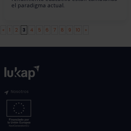
el paradigma actual.
«
1
2
3
4
5
6
7
8
9
10
»
Nosotros