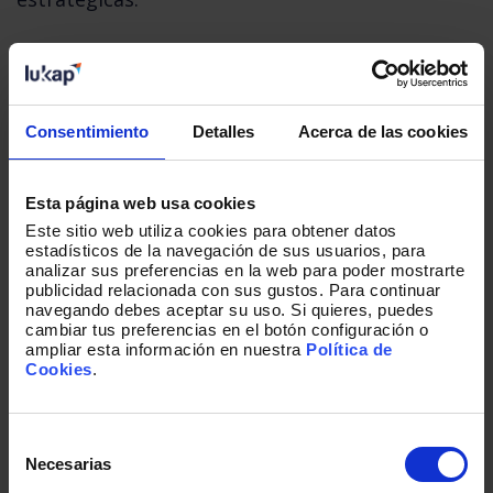
Con análisis predictivos, es posible detectar
riesgos en la cadena de suministro antes de que
Consentimiento
Detalles
Acerca de las cookies
impacten en el cliente, anticipar fallos
electrónicos en sistemas críticos o reasignar
Esta página web usa cookies
recursos de forma más eficiente. En un sector
Este sitio web utiliza cookies para obtener datos
estadísticos de la navegación de sus usuarios, para
donde un retraso puede tener consecuencias
analizar sus preferencias en la web para poder mostrarte
publicidad relacionada con sus gustos. Para continuar
estratégicas, esta capacidad de anticipación es
navegando debes aceptar su uso. Si quieres, puedes
cambiar tus preferencias en el botón configuración o
diferencial.
ampliar esta información en nuestra
Política de
Cookies
.
Pero el impacto no se limita a la operación. La
Selección
analítica también permite
personalizar la
de
Necesarias
consentimiento