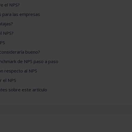
ve el NPS?
S para las empresas
ntajas?
el NPS?
NPS
consideraría bueno?
nchmark de NPS paso a paso
on respecto al NPS
 el NPS
tes sobre este artículo