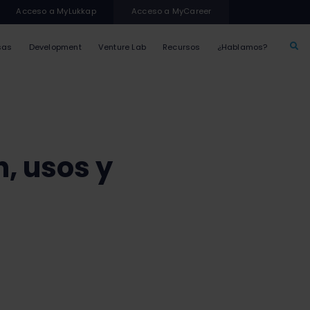
Acceso a MyLukkap
Acceso a MyCareer
sas
Development
Venture Lab
Recursos
¿Hablamos?
, usos y