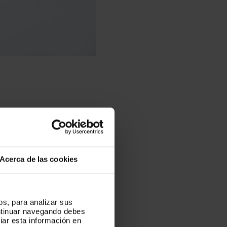
lientes hacia una 
Acerca de las cookies
res?” 
os, para analizar sus
ontinuar navegando debes
iar esta información en
(7-8) y detractores 