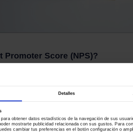
t Promoter Score (NPS)? 
 Score, es un indicador que mide la lealtad de los c
asándose en las respuestas a la pregunta: 
Detalles
d recomendarías esta empresa a tus amigos y familia
s
s para obtener datos estadísticos de la navegación de sus usuari
poder mostrarte publicidad relacionada con sus gustos. Para c
puedes cambiar tus preferencias en el botón configuración o ampl
ifican en tres categorías: promotores (9-10), pasivos 