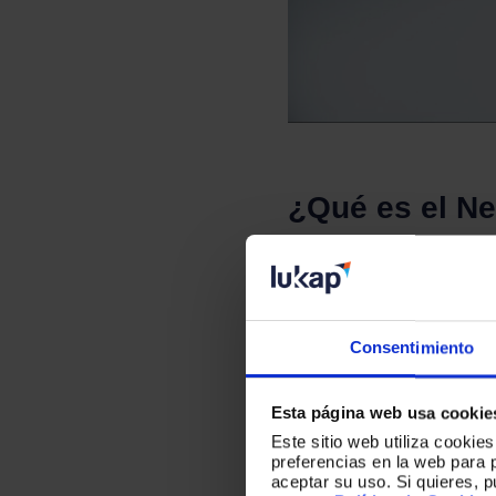
¿Qué es el Ne
El NPS, o Net Promoter
empresa. Se calcula b
Consentimiento
“¿Con qué probabilida
Esta página web usa cookie
Este sitio web utiliza cookie
preferencias en la web para 
aceptar su uso. Si quieres, 
Las respuestas se clas