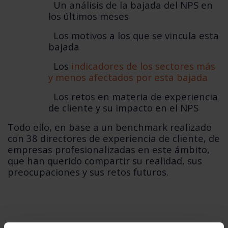
Un análisis de la bajada del NPS en
los últimos meses
Los motivos a los que se vincula esta
bajada
Los
indicadores de los sectores más
y menos afectados por esta bajada
Los retos en materia de experiencia
de cliente y su impacto en el NPS
Todo ello, en base a un benchmark realizado
con 38 directores de experiencia de cliente, de
empresas profesionalizadas en este ámbito,
que han querido compartir su realidad, sus
preocupaciones y sus retos futuros.