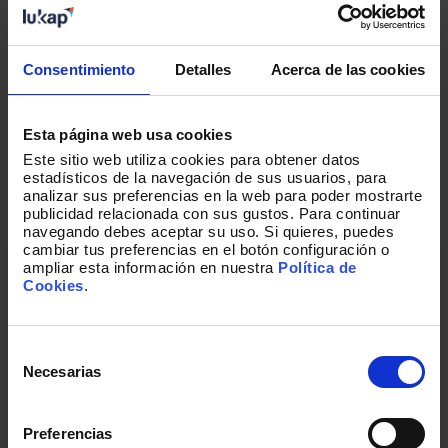
Consentimiento
Detalles
Acerca de las cookies
Nuestros últimos artículos
Una colección de historias escritas por
Esta página web usa cookies
nuestros equipos, sobre nuestras
capacidades, nuestro día a día y nuestra
Este sitio web utiliza cookies para obtener datos
estadísticos de la navegación de sus usuarios, para
pasión.
analizar sus preferencias en la web para poder mostrarte
publicidad relacionada con sus gustos. Para continuar
navegando debes aceptar su uso. Si quieres, puedes
cambiar tus preferencias en el botón configuración o
ampliar esta información en nuestra
Política de
Cookies
.
Selección
de
Necesarias
consentimiento
Preferencias