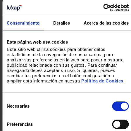
I Benchmark Experiencia de Cliente en el
Consentimiento
Detalles
Acerca de las cookies
sector farmacéutico
Esta página web usa cookies
Este sitio web utiliza cookies para obtener datos
estadísticos de la navegación de sus usuarios, para
analizar sus preferencias en la web para poder mostrarte
publicidad relacionada con sus gustos. Para continuar
navegando debes aceptar su uso. Si quieres, puedes
cambiar tus preferencias en el botón configuración o
ampliar esta información en nuestra
Política de Cookies
.
Empresas customer centric: cómo son y qué
Selección
ventajas tienen
de
Necesarias
consentimiento
Preferencias