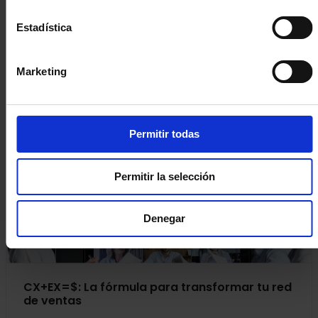
Estadística
Marketing
¿Qué fuentes de información de clientes
existen?
Permitir todas
Permitir la selección
Denegar
CX+EX=$: La fórmula para transformar tu red
de ventas