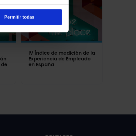
Permitir todas
IV Índice de medición de la
rán
Experiencia de Empleado
S de
en España