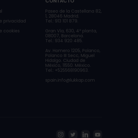
CONTACTO
l
Paseo de la Castellana 82,
1, 28046 Madrid.
de privacidad
Tel.: 913 101 879.
de cookies
Gran Vía, 630, 4º planta,
08007, Barcelona.
Tel.: 934 920 485.
Av. Homero 1205, Polanco,
Polanco III Secc, Miguel
Hidalgo. Ciudad de
México, 11550. México.
Tel.: +525568190963.
spain.info@lukkap.com