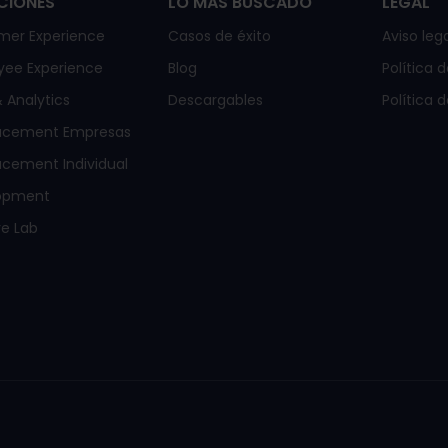
CIONES
LO MÁS BUSCADO
LEGAL
mer Experience
Casos de éxito
Aviso lega
yee Experience
Blog
Política 
 Analytics
Descargables
Política 
acement Empresas
cement Individual
opment
e Lab