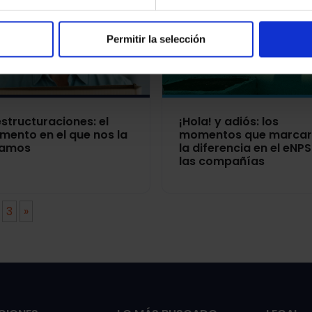
Permitir la selección
structuraciones: el
¡Hola! y adiós: los
ento en el que nos la
momentos que marca
gamos
la diferencia en el eNP
las compañías
3
»