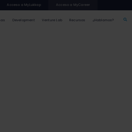
Acceso a MyLukkap
Acceso a MyCareer
sas
Development
Venture Lab
Recursos
¿Hablamos?