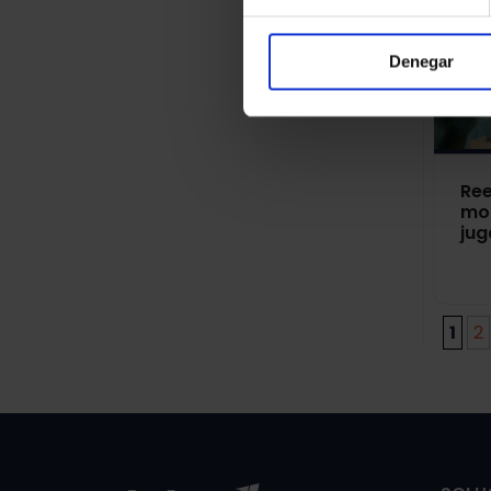
Denegar
Ree
mom
ju
1
2