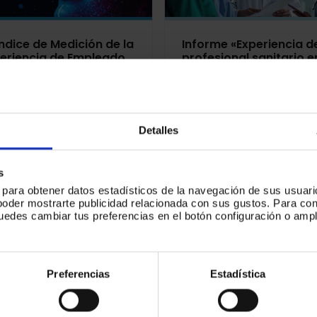
Índice de Medición de la
Informe «Experiencia d
eriencia de Empleado
profesional sanitario e
España
sanidad privada»
Detalles
s
s para obtener datos estadísticos de la navegación de sus usuari
poder mostrarte publicidad relacionada con sus gustos. Para c
puedes cambiar tus preferencias en el botón configuración o ampl
.
ndice de Medición de la
IV Índice de Medición d
eriencia de Empleado
Experiencia de Emplea
Perú
en Perú
Preferencias
Estadística