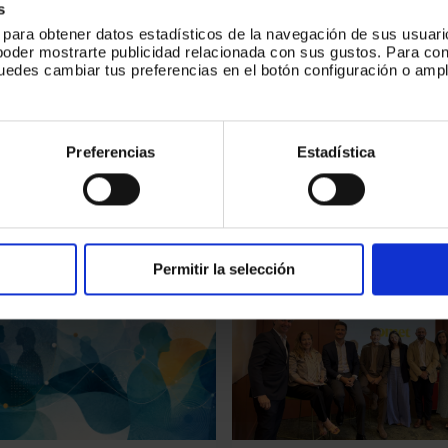
s
s para obtener datos estadísticos de la navegación de sus usuari
poder mostrarte publicidad relacionada con sus gustos. Para c
puedes cambiar tus preferencias en el botón configuración o ampl
Nuestros últimos artículos
.
 colección de historias escritas por nuestros equi
bre nuestras capacidades, nuestro día a día y nues
Preferencias
Estadística
pasión.
Permitir la selección