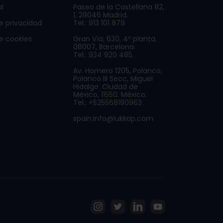
l
Paseo de la Castellana 82,
1, 28046 Madrid.
de privacidad
Tel.: 913 101 879.
de cookies
Gran Vía, 630, 4º planta,
08007, Barcelona.
Tel.: 934 920 485.
Av. Homero 1205, Polanco,
Polanco III Secc, Miguel
Hidalgo. Ciudad de
México, 11550. México.
Tel.: +525568190963.
spain.info@lukkap.com