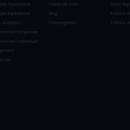
mer Experience
Casos de éxito
Aviso lega
yee Experience
Blog
Política 
 Analytics
Descargables
Política 
acement Empresas
cement Individual
opment
e Lab