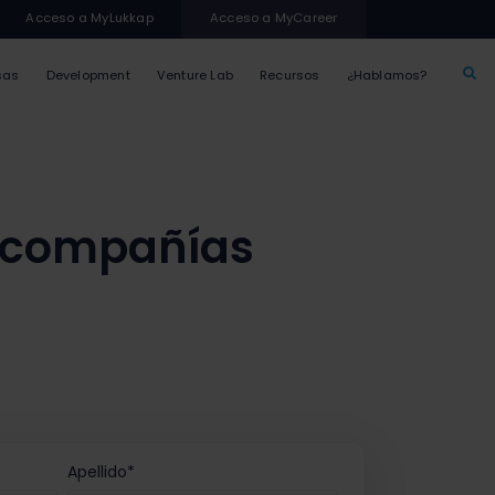
Acceso a MyLukkap
Acceso a MyCareer
sas
Development
Venture Lab
Recursos
¿Hablamos?
s compañías
Apellido
*