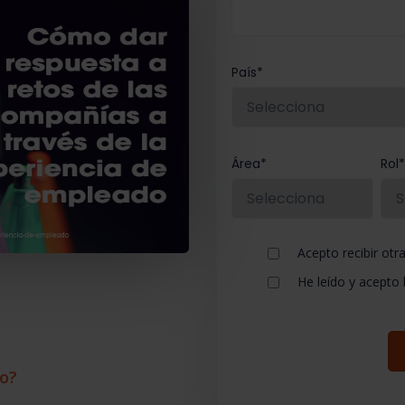
País
*
Área
*
Rol
Acepto recibir ot
He leído y acepto 
o?