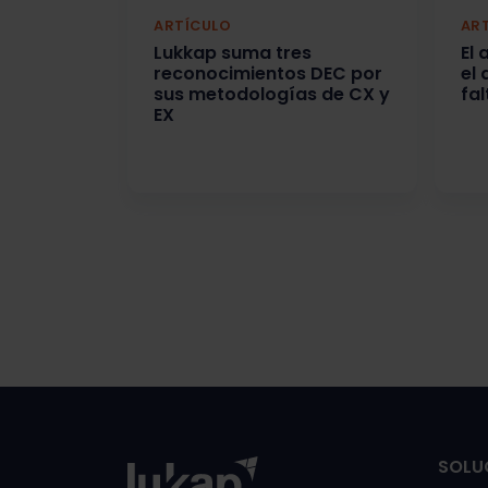
ARTÍCULO
AR
Lukkap suma tres
El
reconocimientos DEC por
el
sus metodologías de CX y
fal
EX
SOLU