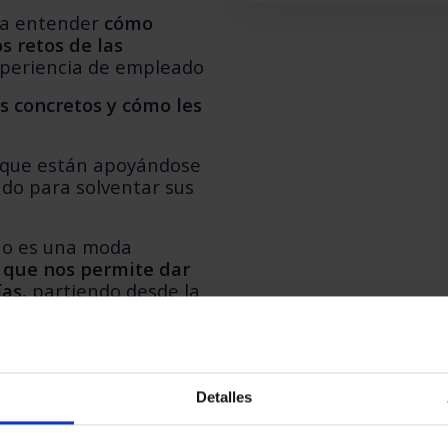
ra entender
cómo
s retos de las
xperiencia de empleado
s concretos y cómo les
que están apoyándose
do para solventar sus
o es una moda
 que nos permite dar
ías
, partiendo desde la
n las necesidades de la
Detalles