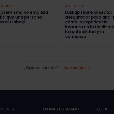
TÍCULO
ARTÍCULO
 absentismo no empieza
Lukkap reúne al sector
 día que una persona
asegurador para anali
ta al trabajo
cómo la experiencia
impacta en la fidelizaci
la rentabilidad y la
confianza
¿Quieres leer más?
Aquí puedes
CIONES
LO MÁS BUSCADO
LEGAL