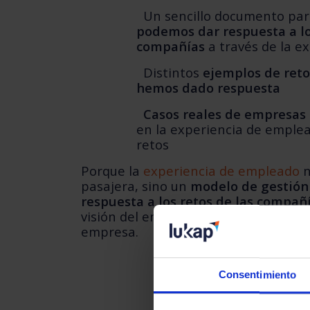
Un sencillo documento pa
podemos dar respuesta a lo
compañías
a través de la e
Distintos
ejemplos de reto
hemos dado respuesta
Casos reales de empresas
en la experiencia de emplea
retos
Porque la
experiencia de empleado
n
pasajera, sino un
modelo de gestión
respuesta a los retos de las compañ
visión del empleado y alineándola co
empresa.
Consentimiento