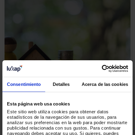
El nuevo reto de la experiencia
aseguradora: estar presente
Consentimiento
Detalles
Acerca de las cookies
también cuando no pasa nada
Leer más
Esta página web usa cookies
Este sitio web utiliza cookies para obtener datos
estadísticos de la navegación de sus usuarios, para
analizar sus preferencias en la web para poder mostrarte
publicidad relacionada con sus gustos. Para continuar
Volver al blog
navegando debes aceptar su uso. Si quieres, puedes