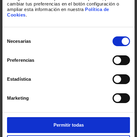
cambiar tus preferencias en el botón configuración o
ampliar esta información en nuestra
Política de
Cookies
.
Selección
de
Necesarias
consentimiento
¿Hablamos?
Preferencias
Cualquier pregunta que tengas, un proyecto
que tienes en mente o si tan solo quieres
saludarnos, estaremos encantados de
Estadística
escucharte.
Marketing
Nombre
*
Permitir todas
Apellido
*