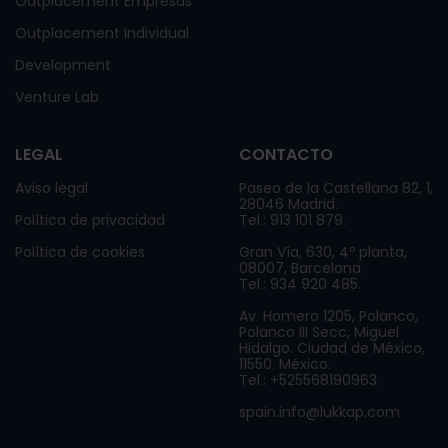
Outplacement Empresas
Outplacement Individual
Development
Venture Lab
LEGAL
CONTACTO
Aviso legal
Paseo de la Castellana 82, 1,
28046 Madrid.
Política de privacidad
Tel.: 913 101 879.
Política de cookies
Gran Vía, 630, 4º planta,
08007, Barcelona.
Tel.: 934 920 485.
Av. Homero 1205, Polanco,
Polanco III Secc, Miguel
Hidalgo. Ciudad de México,
11550. México.
Tel.: +525568190963.
spain.info@lukkap.com