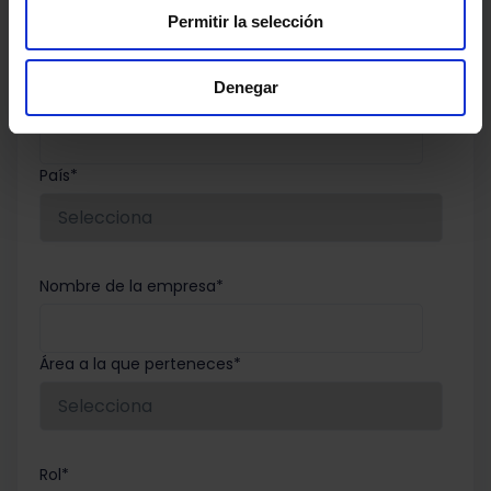
Permitir la selección
Denegar
Email corporativo
*
País
*
Nombre de la empresa
*
Área a la que perteneces
*
Rol
*