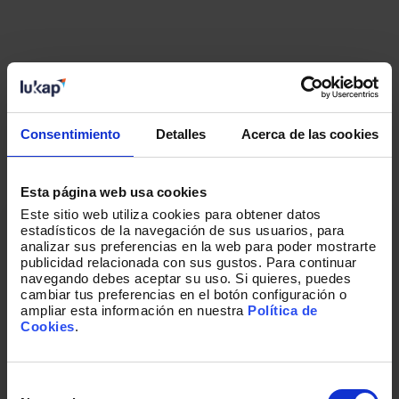
¿TE HA PARECIDO INTERESANTE?
Suscríbete y recibe las mejores
Consentimiento
Detalles
Acerca de las cookies
historias escritas por nuestros
equipos.
Esta página web usa cookies
Este sitio web utiliza cookies para obtener datos
estadísticos de la navegación de sus usuarios, para
Correo corporativo
*
analizar sus preferencias en la web para poder mostrarte
publicidad relacionada con sus gustos. Para continuar
navegando debes aceptar su uso. Si quieres, puedes
cambiar tus preferencias en el botón configuración o
ampliar esta información en nuestra
Política de
Acepto recibir otras comunicaciones de
Cookies
.
Lukkap.
He leído y acepto la política de privacidad.
*
Selección
de