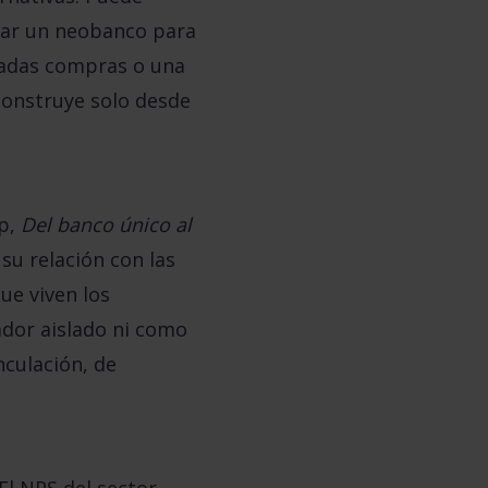
izar un neobanco para
inadas compras o una
 construye solo desde
ap,
Del banco único al
su relación con las
ue viven los
ador aislado ni como
nculación, de