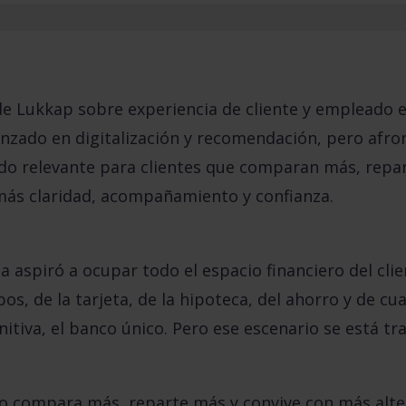
 Lukkap sobre experiencia de cliente y empleado 
nzado en digitalización y recomendación, pero afro
ndo relevante para clientes que comparan más, repa
más claridad, acompañamiento y confianza.
 aspiró a ocupar todo el espacio financiero del clie
bos, de la tarjeta, de la hipoteca, del ahorro y de cu
initiva, el banco único. Pero ese escenario se está 
io compara más, reparte más y convive con más alte