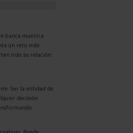
en banca
muestra
nta un reto más
rten más su relación
nte. Ser la entidad de
alquier decisión
transformando.
rnativas. Puede