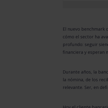
El nuevo
benchmark de
cómo el sector ha ava
profundo: seguir sie
financiera y esperan 
Durante años, la banca
la nómina, de los reci
relevante. Ser, en def
Hoy el cliente bancar