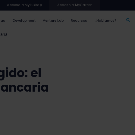
Acceso a MyLukkap
Acceso a MyCareer
sas
Development
Venture Lab
Recursos
¿Hablamos?
aria
ido: el
bancaria