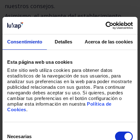
nuestros consejos.
Asimismo, el ambiente del establecimiento
también tiene especial importancia, al igual que
si las personas que trabajan allí están a gusto y
Consentimiento
Detalles
Acerca de las cookies
se lo transmiten al cliente, él lo agradecerá. En
resumidas cuentas, el cliente quiere que le salga
Esta página web usa cookies
a cuenta desplazarse a su tienda física y que al
Este sitio web utiliza cookies para obtener datos
salir de nuestro espacio,
se sienta un poco más
estadísticos de la navegación de sus usuarios, para
analizar sus preferencias en la web para poder mostrarte
feliz y acompañado que cuando entró
.
publicidad relacionada con sus gustos. Para continuar
navegando debes aceptar su uso. Si quieres, puedes
Así pues, podemos decir que hay una
cambiar tus preferencias en el botón configuración o
ampliar esta información en nuestra
Política de
transformación digital que parece que colapsa y
Cookies
.
focaliza los cambios internos de la empresa,
pero, sin duda alguna, una de las áreas de
Selección
de
crecimiento en los próximos años es el
Necesarias