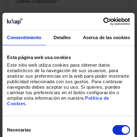
Correo corporativo
*
Acepto recibir otras comunicaciones de
Lukkap.
Consentimiento
Detalles
Acerca de las cookies
He leído y acepto la política de privacidad.
*
Esta página web usa cookies
Este sitio web utiliza cookies para obtener datos
estadísticos de la navegación de sus usuarios, para
analizar sus preferencias en la web para poder mostrarte
publicidad relacionada con sus gustos. Para continuar
Puedes cancelar tu suscripción en cualquier momento. Lee aquí
navegando debes aceptar su uso. Si quieres, puedes
nuestra
política de privacidad
cambiar tus preferencias en el botón configuración o
ampliar esta información en nuestra
Política de
Cookies
.
Selección
de
Necesarias
consentimiento