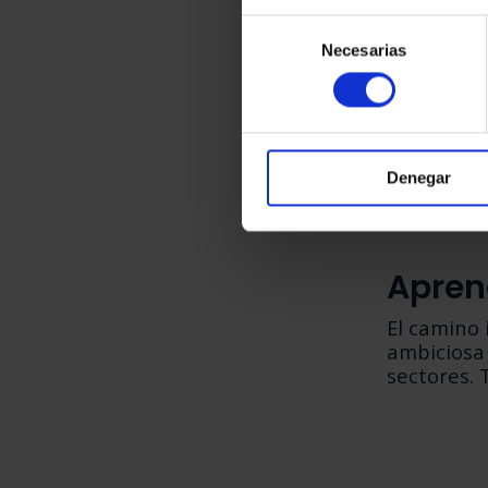
Mensa
Selección
de
Necesarias
Forma
consentimiento
+ Sens
15-20
Super
Denegar
Apren
El camino 
ambiciosa 
sectores. 