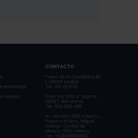
CONTACTO
l
Paseo de la Castellana 82,
1, 28046 Madrid.
de privacidad
Tel.: 913 101 879.
de cookies
Gran Vía, 630, 4º planta,
08007, Barcelona.
Tel.: 934 920 485.
Av. Homero 1205, Polanco,
Polanco III Secc, Miguel
Hidalgo. Ciudad de
México, 11550. México.
Tel.: +525568190963.