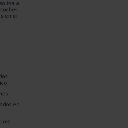
solina a
r coches
s en el
dos
ico
nes
rados en
ores