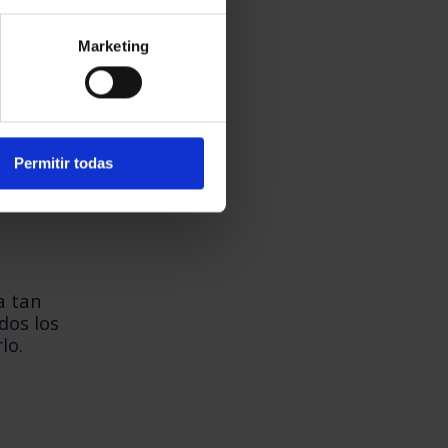
Marketing
s clientes
endedor
Permitir todas
a tan
dos los
lo.