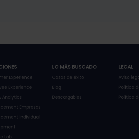
CIONES
LO MÁS BUSCADO
LEGAL
mer Experience
Casos de éxito
Aviso lega
yee Experience
Blog
Política 
 Analytics
Descargables
Política 
acement Empresas
cement Individual
opment
e Lab