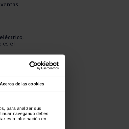
 ventas
léctrico,
 es el
Acerca de las cookies
an llevado
os, para analizar sus
ontinuar navegando debes
tiplicar
iar esta información en