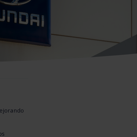
ejorando
os