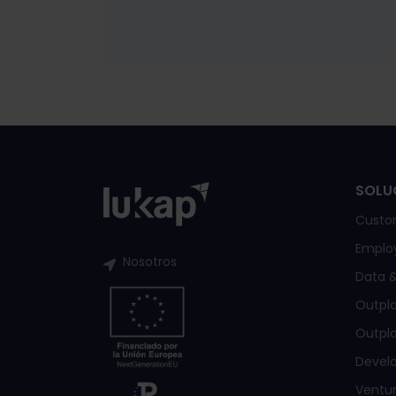
SOLU
Custo
Emplo
Nosotros
Data &
Outpl
Outpla
Devel
Ventur