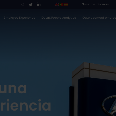
Nuestras oficinas
Employee Experience
Data&People Analytics
Outplacement empre
 una
riencia