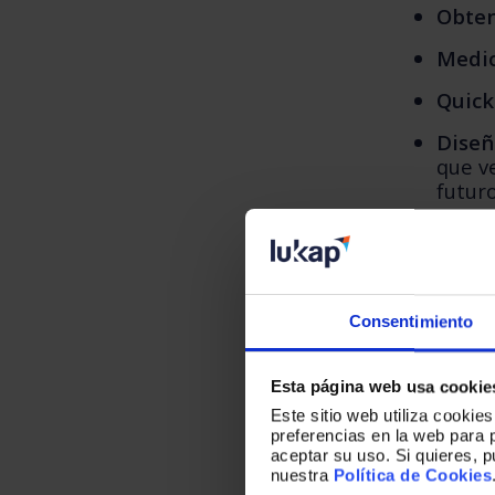
Obten
Medi
Quick
Diseñ
que v
futuro
Resul
Consentimiento
Este líde
a ser el n
Esta página web usa cookie
Este sitio web utiliza cookie
preferencias en la web para 
Cambi
aceptar su uso. Si quieres, 
tráfic
nuestra
Política de Cookies