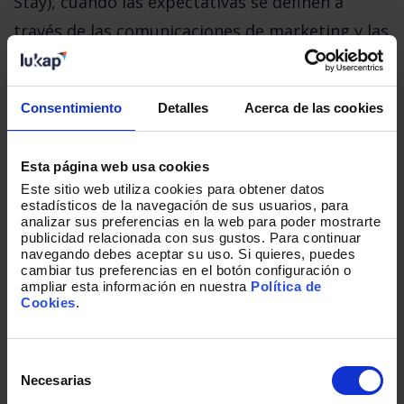
Stay), cuando las expectativas se definen a 
través de las comunicaciones de marketing y las 
interacciones previas a la llegada. 
Consentimiento
Detalles
Acerca de las cookies
Este primer contacto es fundamental para 
establecer una impresión positiva y coherente, 
Esta página web usa cookies
que preparará al huésped para lo que puede 
Este sitio web utiliza cookies para obtener datos
estadísticos de la navegación de sus usuarios, para
esperar durante su visita.
analizar sus preferencias en la web para poder mostrarte
publicidad relacionada con sus gustos. Para continuar
navegando debes aceptar su uso. Si quieres, puedes
cambiar tus preferencias en el botón configuración o
ampliar esta información en nuestra
Política de
Durante la estancia (In-Stay)
, la clave está 
Cookies
.
en cumplir y superar esas expectativas. Desde 
la llegada hasta la salida, cada interacción debe 
Selección
de
ser cuidadosamente gestionada para garantizar 
Necesarias
consentimiento