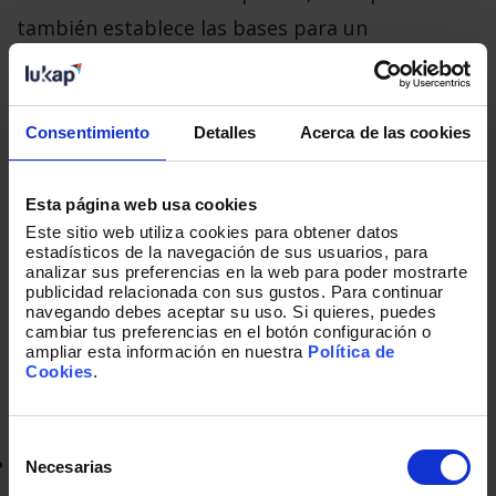
también establece las bases para un 
crecimiento y éxito continuos dentro de la 
empresa.
Consentimiento
Detalles
Acerca de las cookies
3. Postboarding: Primera semana
Esta página web usa cookies
Este sitio web utiliza cookies para obtener datos
estadísticos de la navegación de sus usuarios, para
Una vez que el nuevo empleado ha pasado su 
analizar sus preferencias en la web para poder mostrarte
publicidad relacionada con sus gustos. Para continuar
primer día, es importante continuar 
navegando debes aceptar su uso. Si quieres, puedes
cambiar tus preferencias en el botón configuración o
brindándole apoyo y orientación durante sus 
ampliar esta información en nuestra
Política de
primeros días en la empresa.
Cookies
.
Selección
Programas de formación y capacitación
de
Necesarias
consentimiento