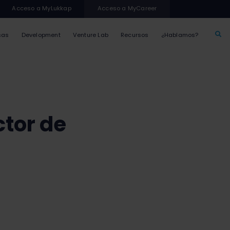
Acceso a MyLukkap
Acceso a MyCareer
sas
Development
Venture Lab
Recursos
¿Hablamos?
ctor de