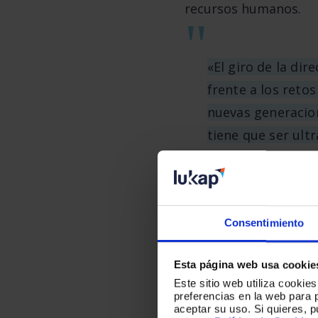
recursos humanos.
«El giro de la di
frente a los retos
nuevas generacion
tiene que ser ult
Rafael Vara
, CEO de 
transformación de lo
Consentimiento
Esta página web usa cookie
Este sitio web utiliza cookie
preferencias en la web para 
aceptar su uso. Si quieres, 