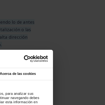
iendo lo de antes
talización o las
alta dirección
.
para la
e
La Razón.
Acerca de las cookies
os, para analizar sus
ontinuar navegando debes
iar esta información en