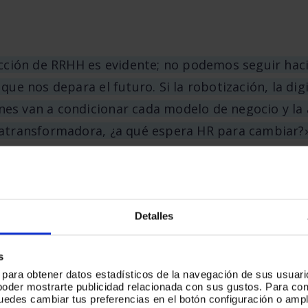
rección de RRHH es evidente; no podemos seguir hac
 que nos depara el futuro. Si la robotización, la digi
es van a condicionar cada modelo de negocio y la 
ratransformadora, ¿a qué espera HR para cambiar?»
Lukkap y miembro de la
AEDRH
, propone las 7 claves 
s RRHH en una tribuna para
Innovadores by Indux
d
Detalles
s
s para obtener datos estadísticos de la navegación de sus usuari
poder mostrarte publicidad relacionada con sus gustos. Para c
puedes cambiar tus preferencias en el botón configuración o ampl