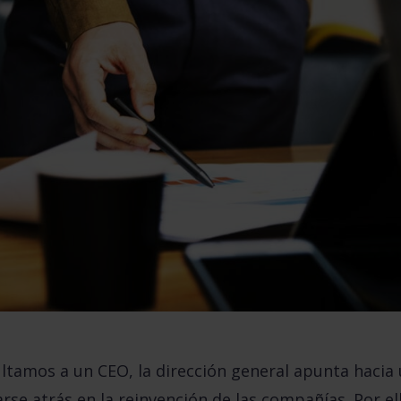
ltamos a un CEO, la dirección general apunta hacia 
e atrás en la reinvención de las compañías. Por ello