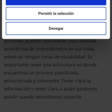
compañía, mejor. También en la
desvinculación
Permitir la selección
Y, ¿qué grado de incertidumbre somos capaces
Denegar
de manejar y cómo empezar a hacerlo? Las
personas pueden sobrellevar una cantidad
asombrosa de incertidumbre en sus vidas,
mientras tengan zonas de estabilidad.
Es
importante tener una estructura en donde
encuentres un proceso planificado,
estructurado y coherente
. Tener clara la
información y tener claro a quién podemos
acudir cuando necesitemos soporte.