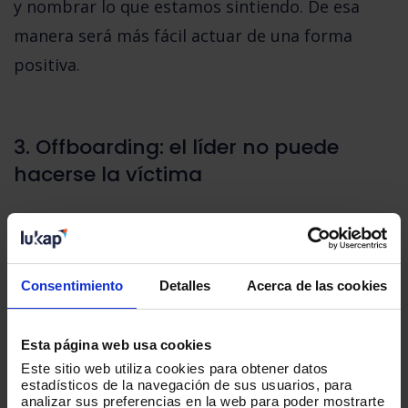
y nombrar lo que estamos sintiendo. De esa
manera será más fácil actuar de una forma
positiva.
3. Offboarding: el líder no puede
hacerse la víctima
En un proceso de
offboarding
es importante
medir qué se dice y cómo se dice, tanto a los
implicados como al entorno. En este momento
Consentimiento
Detalles
Acerca de las cookies
no va a ayudar
el alejarse por miedo a
equivocarse, no comunicar ni trasladar
Esta página web usa cookies
Este sitio web utiliza cookies para obtener datos
mensajes claros. Tampoco dar puntos de vista
estadísticos de la navegación de sus usuarios, para
analizar sus preferencias en la web para poder mostrarte
sesgados ni dar promesas falsas.