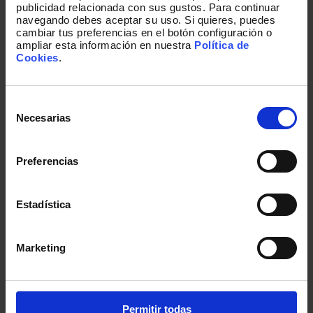
publicidad relacionada con sus gustos. Para continuar
navegando debes aceptar su uso. Si quieres, puedes
cambiar tus preferencias en el botón configuración o
ampliar esta información en nuestra
Política de
«Si el líder asume el papel de víctima, se
Cookies
.
esconderá, evadirá y comenzará a ser más
reactivo; por otro lado, si asume ser
Selección
de
Necesarias
protagonista, entonces tiene las cosas claras y
consentimiento
ve qué dirección tomar y ser más proactivo,
Preferencias
tanto en el ámbito laboral como en lo personal,
ya sea como gerentes o padre de familia.»,
Estadística
señala Francisco Villalta, Experto y Director de
FV.
Marketing
4. Cuanto más consolidada sea la
Permitir todas