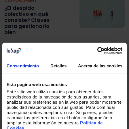
OUTPLACEMENT
¿El despido
colectivo en qué
consiste? Claves
para gestionarlo
bien
OUTPLACEMENT &
REESTRUCTURACIONES
Consentimiento
Detalles
Acerca de las cookies
Reestructurar en
tiempos de
crecimiento: el reto
Esta página web usa cookies
de transformar sin
romper la confianza
Este sitio web utiliza cookies para obtener datos
estadísticos de la navegación de sus usuarios, para
analizar sus preferencias en la web para poder mostrarte
publicidad relacionada con sus gustos. Para continuar
navegando debes aceptar su uso. Si quieres, puedes
OUTPLACEMENT &
cambiar tus preferencias en el botón configuración o
REESTRUCTURACIONES
ampliar esta información en nuestra
Política de
Claves para una
Cookies
.