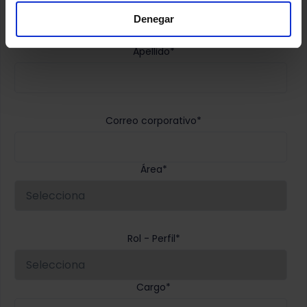
Nombre
*
Denegar
Apellido
*
Correo corporativo
*
Área
*
Rol - Perfil
*
Cargo
*