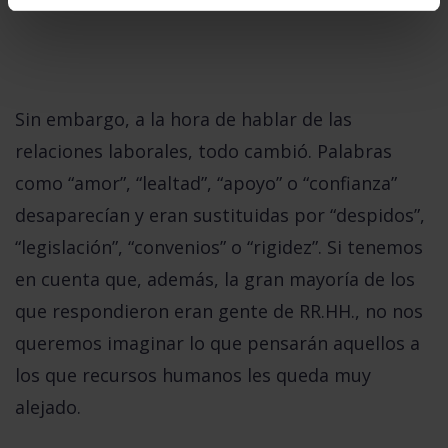
Sin embargo, a la hora de hablar de las
relaciones laborales, todo cambió. Palabras
como “amor”, “lealtad”, “apoyo” o “confianza”
desaparecían y eran sustituidas por
“despidos”,
“legislación”, “convenios” o “rigidez”.
Si tenemos
en cuenta que, además, la gran mayoría de los
que respondieron eran gente de RR.HH., no nos
queremos imaginar lo que pensarán aquellos a
los que recursos humanos les queda muy
alejado.