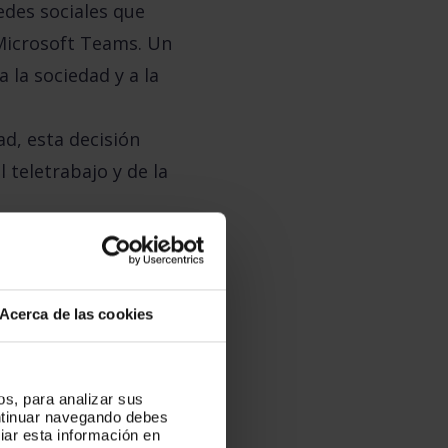
edes sociales que
Microsoft Teams. Un
a la sociedad y a la
d, esta decisión
 teletrabajo y de la
Acerca de las cookies
os, para analizar sus
ontinuar navegando debes
iar esta información en