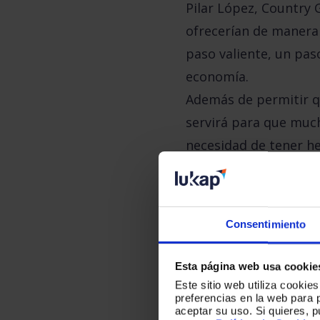
Pilar López, Country
ofrecerían de
manera 
paso valiente, un pas
economía.
Además de permitir q
servirá para que much
necesidad de tener h
Consentimiento
Esta página web usa cookie
Este sitio web utiliza cookie
preferencias en la web para 
aceptar su uso. Si quieres, 