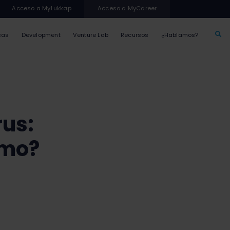
Acceso a MyLukkap
Acceso a MyCareer
sas
Development
Venture Lab
Recursos
¿Hablamos?
rus:
smo?