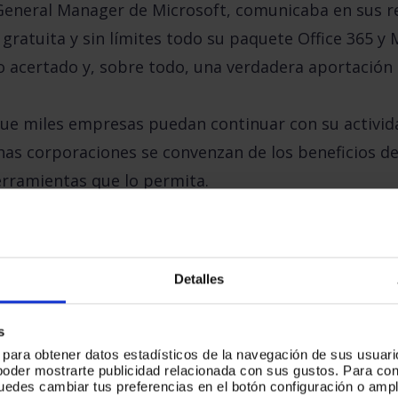
 General Manager de Microsoft, comunicaba en sus r
gratuita y sin límites todo su paquete Office 365
y 
o acertado y, sobre todo,
una verdadera aportación
ue miles empresas puedan continuar con su activida
as corporaciones se convenzan de los beneficios del
erramientas que lo permita.
Detalles
s
s para obtener datos estadísticos de la navegación de sus usuari
poder mostrarte publicidad relacionada con sus gustos. Para c
puedes cambiar tus preferencias en el botón configuración o ampl