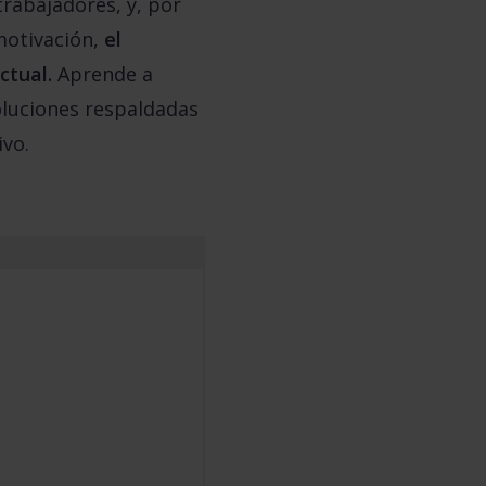
rabajadores, y, por
 motivación,
el
ctual.
Aprende a
soluciones respaldadas
vo.