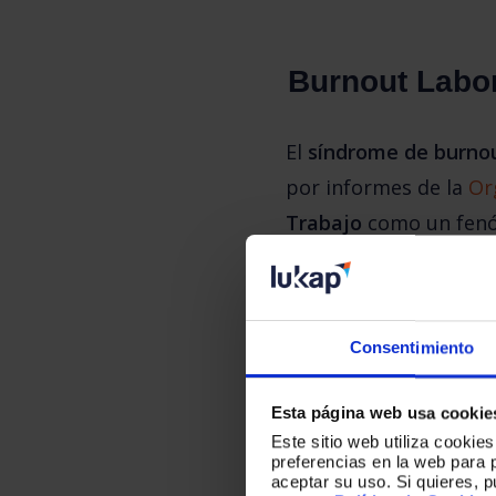
Burnout Labor
El 
síndrome de burno
por informes de la 
Or
Trabajo
 como un fenó
como un 
estado de ag
el trabajo. 
Consentimiento
Los trabajadores que
Esta página web usa cookie
cansancio y la fatiga h
Este sitio web utiliza cookie
rendimiento laboral. E
preferencias en la web para 
aceptar su uso. Si quieres, 
sino que también
 tie