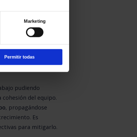
Marketing
ión en la calidad del 
ra el 
burnout 
son 
con su trabajo y más propensos a cometer errores 
Permitir todas
abajo pudiendo 
 cohesión del equipo. 
po
, propagándose 
recimiento. Es 
ctivas para mitigarlo.