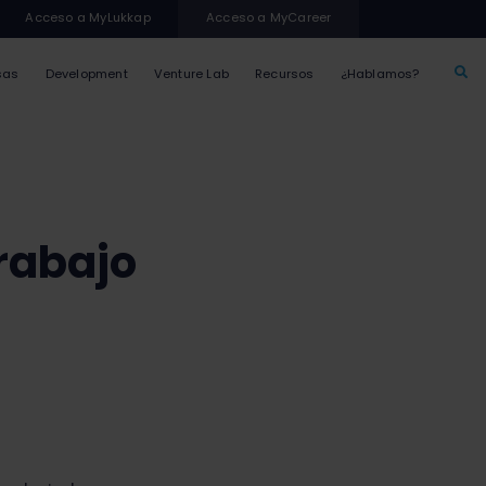
Acceso a MyLukkap
Acceso a MyCareer
sas
Development
Venture Lab
Recursos
¿Hablamos?
trabajo