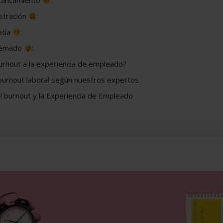
stancamiento
:
ustración
:
atía
:
uemado
:
urnout a la experiencia de empleado?
 burnout laboral según nuestros expertos
 burnout y la Experiencia de Empleado