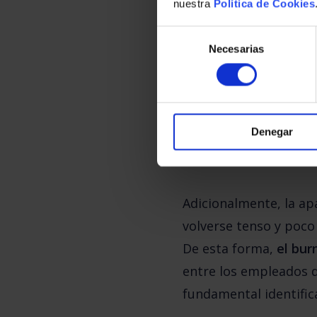
nuestra
Política de Cookies
las empresas. 
Selección
de
Necesarias
consentimiento
El 
burnout 
puede lleva
trabajo y una mayor r
menos propensos a 
Denegar
disminuyendo su prod
Adicionalmente, la apa
volverse tenso y poco 
De esta forma, 
el bur
entre los empleados d
fundamental identific