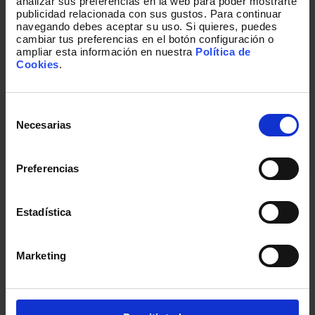
analizar sus preferencias en la web para poder mostrarte
publicidad relacionada con sus gustos. Para continuar
navegando debes aceptar su uso. Si quieres, puedes
Acepto recibir otras comunicaciones de
cambiar tus preferencias en el botón configuración o
Lukkap.
ampliar esta información en nuestra
Política de
He leído y acepto la política de privacidad.
*
Cookies
.
Selección
de
Necesarias
consentimiento
Puedes cancelar tu suscripción en cualquier momento. Lee aquí
Preferencias
nuestra
política de privacidad
Estadística
Marketing
Historias que te pueden interesar