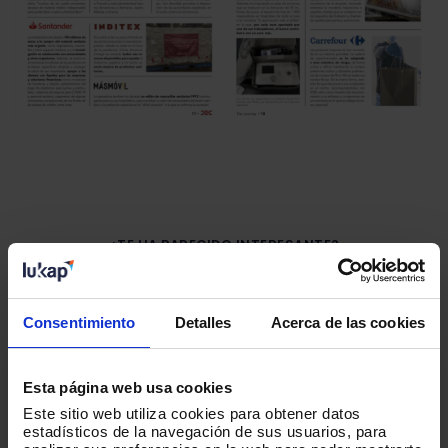
¿TE HA PARECIDO INTERESANTE?
Suscríbete y recibe las mejores
historias escritas por nuestros
equipos.
Consentimiento
Detalles
Acerca de las cookies
Esta página web usa cookies
Correo corporativo
*
Este sitio web utiliza cookies para obtener datos
estadísticos de la navegación de sus usuarios, para