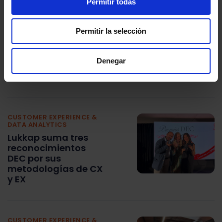
Permitir todas
CUSTOMER EXPERIENCE &
DATA ANALYTICS
Permitir la selección
Segmentación de
clientes: qué es,
tipos, ejemplos y
Denegar
cómo realizarla con
éxito
CUSTOMER EXPERIENCE &
DATA ANALYTICS
Lukkap suma tres
reconocimientos
DEC por sus
metodologías de CX
y EX
CUSTOMER EXPERIENCE &