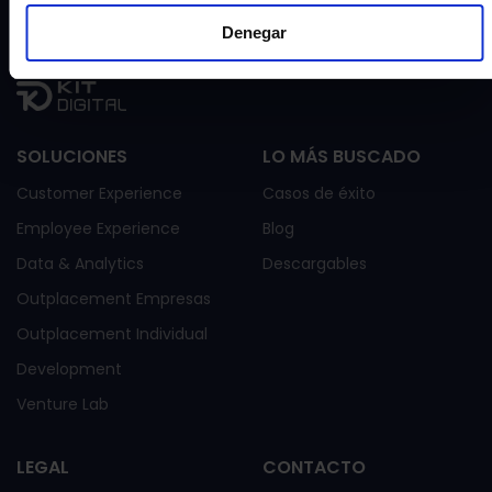
Denegar
SOLUCIONES
LO MÁS BUSCADO
Customer Experience
Casos de éxito
Employee Experience
Blog
Data & Analytics
Descargables
Outplacement Empresas
Outplacement Individual
Development
Venture Lab
LEGAL
CONTACTO