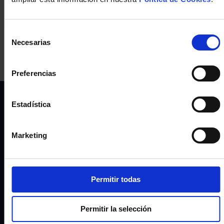
una empresa?
Selección
de
Necesarias
«
1
2
3
4
5
6
7
consentimiento
Preferencias
Estadística
Marketing
Nosotros
Permitir todas
Permitir la selección