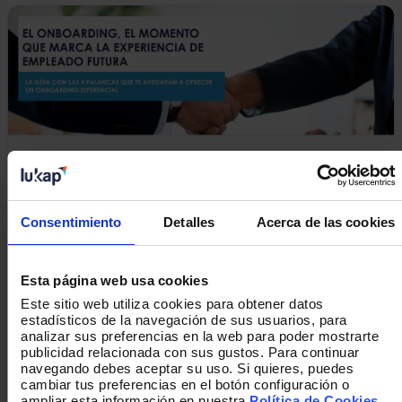
El onboarding, el momento que marcará la
experiencia de empleado futura
Consentimiento
Detalles
Acerca de las cookies
Esta página web usa cookies
Este sitio web utiliza cookies para obtener datos
estadísticos de la navegación de sus usuarios, para
analizar sus preferencias en la web para poder mostrarte
publicidad relacionada con sus gustos. Para continuar
navegando debes aceptar su uso. Si quieres, puedes
cambiar tus preferencias en el botón configuración o
¿Qué hacer y qué no hacer cuando salimos de
ampliar esta información en nuestra
Política de Cookies
.