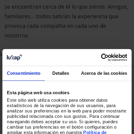
se encuentran cerca de él lo que siente. Amigos,
familiares… todos sabrán la experiencia que
provoca cada compañía en cada uno de
nosotros.
Reducción de costes
. El tiempo productivo
aumentará. La experiencia de empleado hace
que se vinculen los intereses de la compañía y
Consentimiento
Detalles
Acerca de las cookies
de las personas, siendo más eficientes. No solo
optimizará su propia agenda, haciendo lo
Esta página web usa cookies
Este sitio web utiliza cookies para obtener datos
mismo de siempre en menos tiempo, sino que
estadísticos de la navegación de sus usuarios, para
se ofrecerá a tener más responsabilidades. Por
analizar sus preferencias en la web para poder mostrarte
publicidad relacionada con sus gustos. Para continuar
lo tanto, los procesos internos serán más
navegando debes aceptar su uso. Si quieres, puedes
cambiar tus preferencias en el botón configuración o
ágiles, y los errores en las operaciones se
ampliar esta información en nuestra
Política de