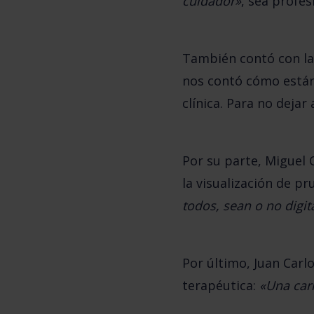
cuidador»
, sea profes
También contó con la
nos contó cómo están 
clínica. Para no dejar
Por su parte,
Miguel 
la visualización de p
todos, sean o no digita
Por último,
Juan Carlo
terapéutica:
«Una cari