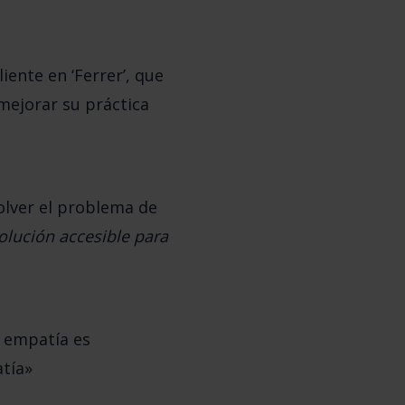
ente en ‘Ferrer’, que
mejorar su práctica
olver el problema de
olución accesible para
a empatía es
atía»