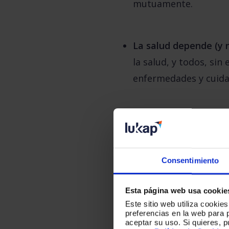
mutuamente.
La salud depende (y 
la salud, y todos, si
enfermedades y cuidar
Hay elementos calve 
renovar o contratar un
información relevante
Consentimiento
Esto garantiza una ex
Esta página web usa cookie
Este sitio web utiliza cookie
El poder de las pers
preferencias en la web para 
aceptar su uso. Si quieres, 
profesionales médicos