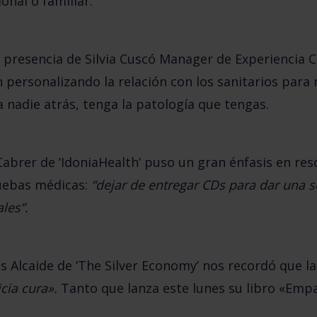
ional o familiar.
 presencia de
Silvia Cuscó
Manager de Experiencia Cli
personalizando la relación con los sanitarios para 
 a nadie atrás, tenga la patología que tengas.
Cabrer
de ‘IdoniaHealth’ puso un gran énfasis en res
ruebas médicas:
“dejar de entregar CDs para dar una s
les”.
s Alcaide
de ‘The Silver Economy’ nos recordó que l
cia cura».
Tanto que lanza este lunes su libro «Emp