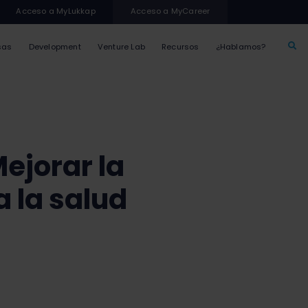
Acceso a MyLukkap
Acceso a MyCareer
sas
Development
Venture Lab
Recursos
¿Hablamos?
ejorar la
 la salud