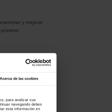
 mantener y mejorar
 prevenir
seguro de salud
: Al
érminos, recibir
lo como un cliente.
Acerca de las cookies
os, para analizar sus
te de los
ontinuar navegando debes
iar esta información en
me en la satisfacción