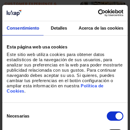
CUSTOMER EXPERIENCE &
DATA ANALYTICS
Cuando elegir se
vuelve complejo: la
paradoja que está
Consentimiento
Detalles
Acerca de las cookies
redefiniendo la
experiencia de
cliente en
Esta página web usa cookies
distribución
Este sitio web utiliza cookies para obtener datos
minorista
estadísticos de la navegación de sus usuarios, para
analizar sus preferencias en la web para poder mostrarte
publicidad relacionada con sus gustos. Para continuar
navegando debes aceptar su uso. Si quieres, puedes
cambiar tus preferencias en el botón configuración o
LIDERAZGO Y
ampliar esta información en nuestra
Política de
TRANSFORMACIÓN
Cookies
.
De competir a co-
crear: innovación
compartida en el
Selección
sector aeroespacial
de
Necesarias
y de defensa
consentimiento