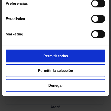
Preferencias
Estadística
¿DESEAS OBTENER MÁS INFORMACIÓN?
Contáctanos
Marketing
Nombre
*
Permitir todas
Apellido
*
Permitir la selección
Denegar
Correo corporativo
*
Área
*