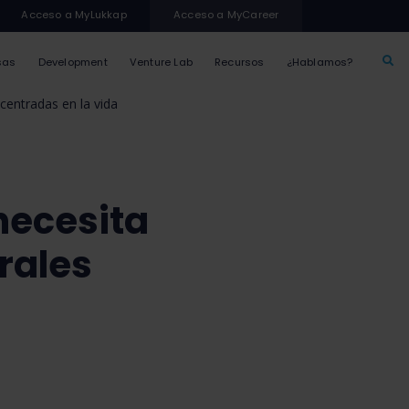
Acceso a MyLukkap
Acceso a MyCareer
sas
Development
Venture Lab
Recursos
¿Hablamos?
 centradas en la vida
 necesita
rales