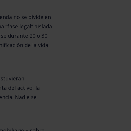
ienda no se divide en
a “fase legal” aislada
rse durante 20 o 30
nificación de la vida
estuvieran
a del activo, la
encia. Nadie se
obiliario y sobre