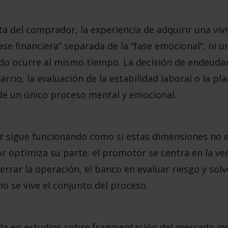
sta del comprador,
la experiencia de adquirir una viv
ase financiera” separada de la “fase emocional”, ni un
Todo ocurre al mismo tiempo. La decisión de endeuda
arrio, la evaluación de la estabilidad laboral o la pla
de un único proceso mental y emocional.
or sigue funcionando como si estas dimensiones no 
r optimiza su parte: el promotor se centra en la vent
rrar la operación, el banco en evaluar riesgo y solv
o se vive el conjunto del proceso
.
da en estudios sobre fragmentación del mercado inm