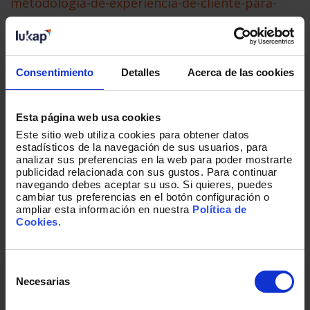
metodologia-de-experiencia-de-cliente-para-
desarrollar-nuevos-negocios-o-servicios/
Consentimiento
Detalles
Acerca de las cookies
Esta página web usa cookies
Este sitio web utiliza cookies para obtener datos
estadísticos de la navegación de sus usuarios, para
analizar sus preferencias en la web para poder mostrarte
publicidad relacionada con sus gustos. Para continuar
¿TE HA PARECIDO INTERESANTE?
navegando debes aceptar su uso. Si quieres, puedes
Suscríbete y recibe las mejores
cambiar tus preferencias en el botón configuración o
historias escritas por nuestros
ampliar esta información en nuestra
Política de
Cookies
.
equipos.
Selección
de
Necesarias
Correo corporativo
*
consentimiento