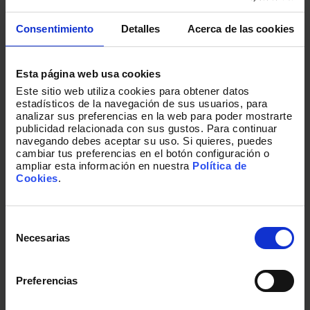
Consentimiento
Detalles
Acerca de las cookies
Nuestros últimos artículos
Una colección de historias escritas por
Esta página web usa cookies
nuestros equipos, sobre nuestras
Este sitio web utiliza cookies para obtener datos
capacidades, nuestro día a día y nuestra
estadísticos de la navegación de sus usuarios, para
pasión.
analizar sus preferencias en la web para poder mostrarte
publicidad relacionada con sus gustos. Para continuar
navegando debes aceptar su uso. Si quieres, puedes
cambiar tus preferencias en el botón configuración o
ampliar esta información en nuestra
Política de
Cookies
.
Selección
de
Necesarias
consentimiento
Preferencias
ARTÍCULO