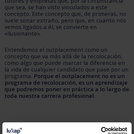
tutores y empresas que, por la circunstancia
que sea, se han visto vinculados a este
concepto. Este concepto que, de primeras, no
suele sonar extraño, pero que, en cuanto nos
vemos ligados a él, se convierte en
«ilusionante».
Entendemos el outplacement como un
concepto que va más allá de la recolocación,
como algo que puede marcar la diferencia en
la vida de cualquier candidato que pase por un
programa.
Porque el outplacement no es un
programa de recolocación, es un aprendizaje
que podremos poner en práctica a lo largo de
toda nuestra carrera profesional
.