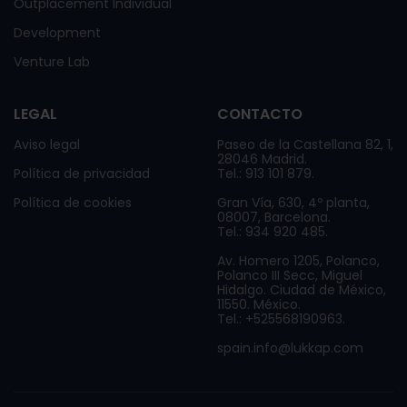
Outplacement Individual
Development
Venture Lab
LEGAL
CONTACTO
Aviso legal
Paseo de la Castellana 82, 1,
28046 Madrid.
Política de privacidad
Tel.: 913 101 879.
Política de cookies
Gran Vía, 630, 4º planta,
08007, Barcelona.
Tel.: 934 920 485.
Av. Homero 1205, Polanco,
Polanco III Secc, Miguel
Hidalgo. Ciudad de México,
11550. México.
Tel.: +525568190963.
spain.info@lukkap.com