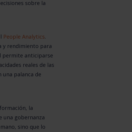
ecisiones sobre la
el
People Analytics
.
a y rendimiento para
l permite anticiparse
cidades reales de las
én una
palanca de
formación, la
ige una gobernanza
umano, sino que lo