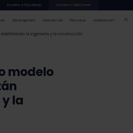
Acceso a MyLukkap
Acceso a MyCareer
sas
Development
Venture Lab
Recursos
¿Hablamos?
edefiniendo la ingeniería y la construcción
vo modelo
tán
 y la