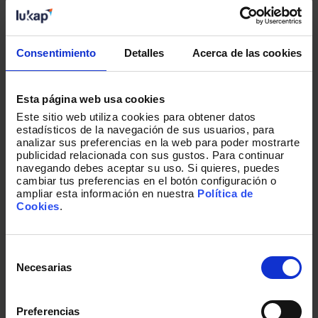
Consentimiento
Detalles
Acerca de las cookies
Nuestros últimos artículos
Una colección de historias escritas por
Esta página web usa cookies
nuestros equipos, sobre nuestras
Este sitio web utiliza cookies para obtener datos
capacidades, nuestro día a día y nuestra
estadísticos de la navegación de sus usuarios, para
pasión.
analizar sus preferencias en la web para poder mostrarte
publicidad relacionada con sus gustos. Para continuar
navegando debes aceptar su uso. Si quieres, puedes
cambiar tus preferencias en el botón configuración o
ampliar esta información en nuestra
Política de
Cookies
.
Selección
de
Necesarias
consentimiento
Preferencias