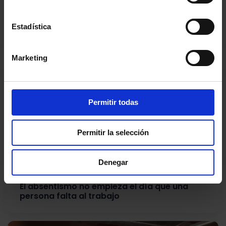
ARTÍCULO
Lukkap suma tres reconocimientos DEC por
Estadística
sus metodologías de CX y EX
Marketing
Permitir todas
Permitir la selección
Denegar
ARTÍCULO
El absentismo no empieza el día que una
persona falta al trabajo