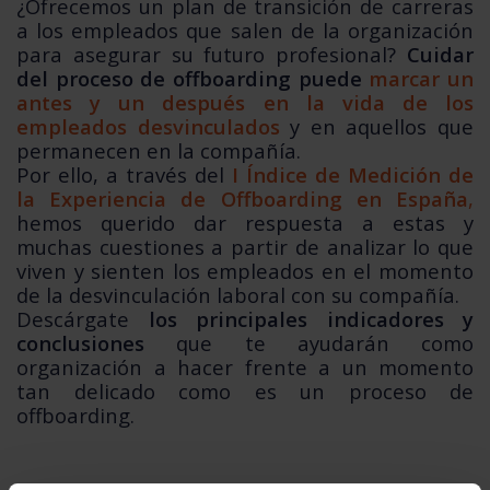
¿Ofrecemos un plan de transición de carreras
a los empleados que salen de la organización
para asegurar su futuro profesional?
Cuidar
del proceso de offboarding puede
marcar un
antes y un después en la vida de los
empleados desvinculados
y en aquellos que
permanecen en la compañía.
Por ello, a través del
I Índice de Medición de
la Experiencia de Offboarding en España
,
hemos querido dar respuesta a estas y
muchas cuestiones a partir de analizar lo que
viven y sienten los empleados en el momento
de la desvinculación laboral con su compañía.
Descárgate
los principales indicadores y
conclusiones
que te ayudarán como
organización a hacer frente a un momento
tan delicado como es un proceso de
offboarding.