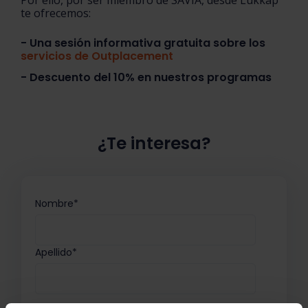
Por ello, por ser miembro de SAVIA, desde Lukkap
te ofrecemos:
- Una sesión informativa gratuita sobre los
servicios de Outplacement
- Descuento del 10% en nuestros programas
¿Te interesa?
Nombre
*
Apellido
*