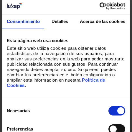
Número de teléfono
Consentimiento
Detalles
Acerca de las cookies
País
*
Esta página web usa cookies
Este sitio web utiliza cookies para obtener datos
estadísticos de la navegación de sus usuarios, para
¿Eres miembro de SAVIA?
*
analizar sus preferencias en la web para poder mostrarte
Sí
publicidad relacionada con sus gustos. Para continuar
navegando debes aceptar su uso. Si quieres, puedes
No
cambiar tus preferencias en el botón configuración o
ampliar esta información en nuestra
Política de
Cookies
.
Correo
*
Selección
de
Necesarias
consentimiento
¿Nos cuentas más acerca de tu trayectoria y
situación actual?
Preferencias