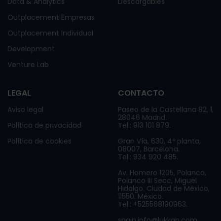
Data & Analytics
Descargables
Outplacement Empresas
Outplacement Individual
Development
Venture Lab
LEGAL
CONTACTO
Aviso legal
Paseo de la Castellana 82, 1,
28046 Madrid.
Política de privacidad
Tel.: 913 101 879.
Política de cookies
Gran Vía, 630, 4º planta,
08007, Barcelona.
Tel.: 934 920 485.
Av. Homero 1205, Polanco,
Polanco III Secc, Miguel
Hidalgo. Ciudad de México,
11550. México.
Tel.: +525568190963.
spain.info@lukkap.com