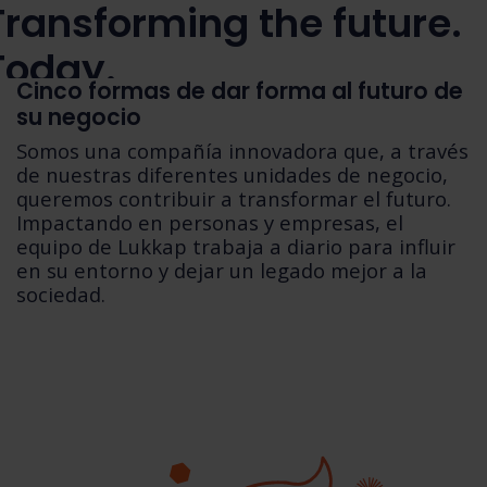
Transforming the future.
Today.
Cinco formas de dar forma al futuro de
su negocio
omos una consultora de transformación de
ersonas y empresas 2
Somos una compañía innovadora que, a través
de nuestras diferentes unidades de negocio,
queremos contribuir a transformar el futuro.
Impactando en personas y empresas, el
Contacta
equipo de Lukkap trabaja a diario para influir
en su entorno y dejar un legado mejor a la
sociedad.
Transforming the future.
Today.
omos una consultora de transformación de
ersonas y empresas 3