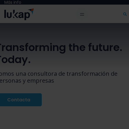
Más info
Transforming the future.
Today.
omos una consultora de transformación de
ersonas y empresas
Contacta