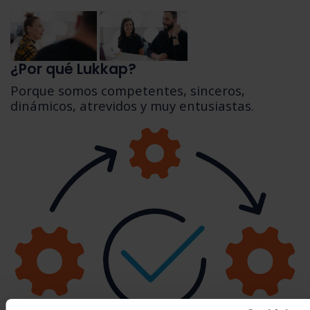
¿Por qué Lukkap?
Porque somos competentes, sinceros,
dinámicos, atrevidos y muy entusiastas.