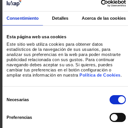
Consentimiento
Detalles
Acerca de las cookies
Esta página web usa cookies
METODOLOGÍA DE VANGUARDIA
Este sitio web utiliza cookies para obtener datos
Utilizamos conocimiento contrastado.
estadísticos de la navegación de sus usuarios, para
Cada reto de negocio que abordamos lo
analizar sus preferencias en la web para poder mostrarte
cuantificamosy aplicamos.
publicidad relacionada con sus gustos. Para continuar
Poseemos una metodología innovadora.
navegando debes aceptar su uso. Si quieres, puedes
Acompañamos hasta la implantación final
cambiar tus preferencias en el botón configuración o
ampliar esta información en nuestra
Política de Cookies
.
Selección
de
Necesarias
consentimiento
Preferencias