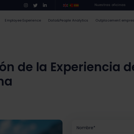
Nuestras oficinas
Employee Experience
Data&People Analytics
Outplacement empre
ión de la Experiencia 
na
Nombre
*