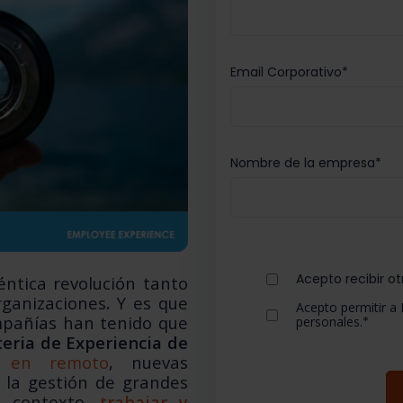
Email Corporativo
*
Nombre de la empresa
*
Acepto recibir o
ntica revolución tanto
rganizaciones
.
Y es que
Acepto permitir a
ompañías han tenido que
personales.
*
eria de Experiencia de
o en remoto
, nuevas
y la gestión de grandes
e contexto,
trabajar y