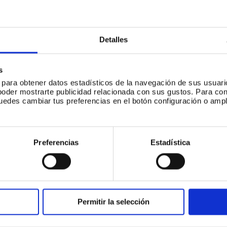
e abordarlos.
Por ello,
020
y podrás descubrir
leado en Argentina,
 la
evolución de los
Detalles
 que más correlacionan
tación-; conseguir las
ejorar la Employee
s
ntar los retos que nos
s para obtener datos estadísticos de la navegación de sus usuari
poder mostrarte publicidad relacionada con sus gustos. Para c
puedes cambiar tus preferencias en el botón configuración o ampl
.
Preferencias
Estadística
Nuestros últimos artículos
 colección de historias escritas por nuestros equi
bre nuestras capacidades, nuestro día a día y nues
Permitir la selección
pasión.