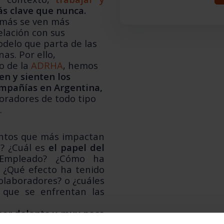
s clave que nunca.
z más se ven más
elación con sus
odelo que parta de las
onas.
Por ello,
o de la
ADRHA
, hemos
en y sienten los
ompañías en Argentina,
oradores de todo tipo
.
entos que más impactan
? ¿Cuál es
el papel del
Empleado? ¿Cómo ha
 ¿Qué efecto ha tenido
colaboradores? o ¿cuáles
 que se enfrentan las
por delante y muy poco