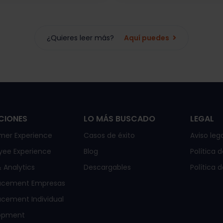
¿Quieres leer más?
Aquí puedes
CIONES
LO MÁS BUSCADO
LEGAL
mer Experience
Casos de éxito
Aviso lega
yee Experience
Blog
Política 
 Analytics
Descargables
Política 
acement Empresas
cement Individual
opment