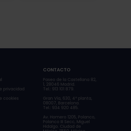
CONTACTO
l
Paseo de la Castellana 82,
1, 28046 Madrid.
de privacidad
Tel.: 913 101 879.
de cookies
Gran Vía, 630, 4º planta,
08007, Barcelona.
Tel.: 934 920 485.
Av. Homero 1205, Polanco,
Polanco III Secc, Miguel
Hidalgo. Ciudad de
México, 11550. México.