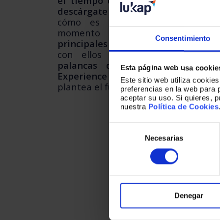
el tiempo que perder a la hora d
descárgate el IMEX Empleado 2
cómo es la Experiencia de Emp
momento a momento; obtener
Consentimiento
principales indicadores
y los hechos
con ellos -satisfacción, eNPS, ro
palancas que te ayudarán a m
Esta página web usa cookie
Experience
en tu compañía y a afro
Este sitio web utiliza cookie
plantea el futuro más inmediato.
preferencias en la web para 
aceptar su uso. Si quieres, 
nuestra
Política de Cookies
Selección
de
Necesarias
consentimiento
Una
so
Denegar