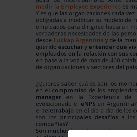
medir la Employee Experience
es má
Y es que las organizaciones cada ve
obligadas a modificar su modelo de r
empleados para dirigirse hacia un m
verdaderas necesidades de las pers
desde
Lukkap Argentina
y de la man
querido
escuchar
y
entender qué viv
empleados en la relación con sus c
en base a la voz de más de 400 colab
de organizaciones y sectores del país
¿Quieres saber cuáles son los mom
en el
compromiso
de los empleados
manager
en la Experiencia de 
evolucionado el
eNPS
en Argentina?
el
teletrabajo
en el día a día de los 
son los
principales desafíos
a los
compañías?
Son muchos los retos que tenemos 