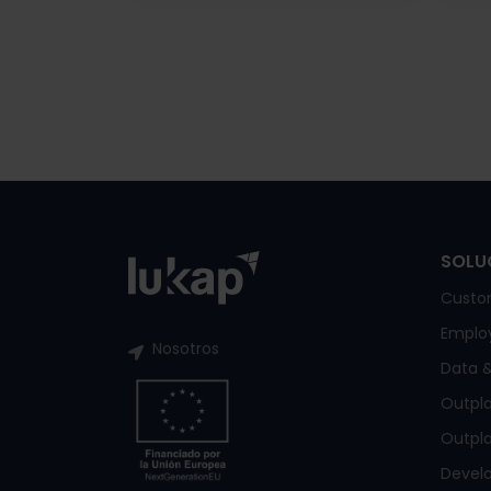
SOLU
Custo
Emplo
Nosotros
Data &
Outpl
Outpla
Devel