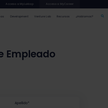
Acceso a MyLukkap
Acceso a MyCareer
sas
Development
Venture Lab
Recursos
¿Hablamos?
de Empleado
Apellido
*