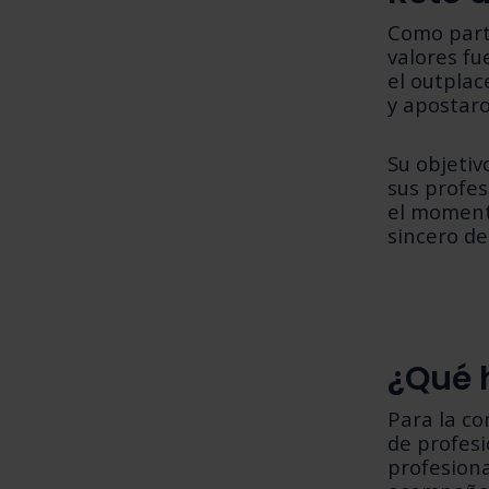
Como part
valores fu
el outpla
y apostaro
Su objetiv
sus profes
el moment
sincero de
¿Qué 
Para la c
de profes
profesiona