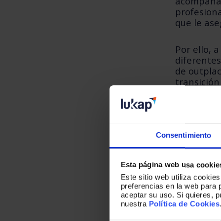
acompañar 
profesiona
que le as
Por ello, 
diferente
de outpla
transición
Desde el p
los partic
los result
Consentimiento
empresa s
Esta página web usa cookie
Este sitio web utiliza cookie
preferencias en la web para 
aceptar su uso. Si quieres, 
Resul
nuestra
Política de Cookies