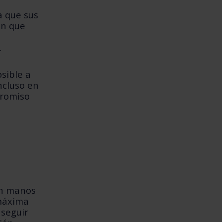
a que sus
on que
.
sible a
ncluso en
promiso
en manos
 máxima
nseguir