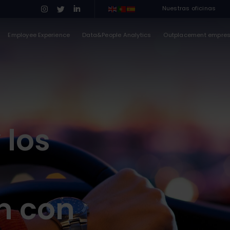
Nuestras oficinas
Employee Experience
Data&People Analytics
Outplacement empre
 los
n con