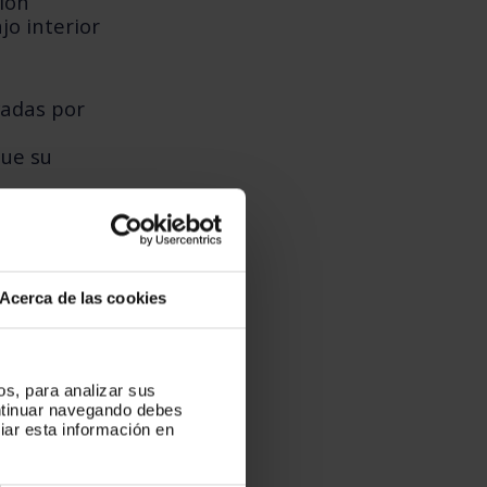
ión
jo interior
vadas por
ue su
a uno de
 además de
dado a su
Acerca de las cookies
os, para analizar sus
ontinuar navegando debes
iar esta información en