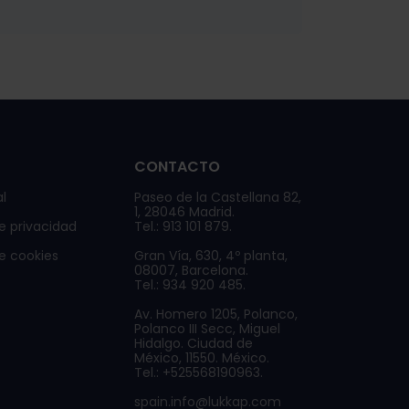
CONTACTO
l
Paseo de la Castellana 82,
1, 28046 Madrid.
de privacidad
Tel.: 913 101 879.
de cookies
Gran Vía, 630, 4º planta,
08007, Barcelona.
Tel.: 934 920 485.
Av. Homero 1205, Polanco,
Polanco III Secc, Miguel
Hidalgo. Ciudad de
México, 11550. México.
Tel.: +525568190963.
spain.info@lukkap.com