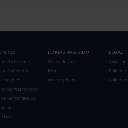
CIONES
LO MÁS BUSCADO
LEGAL
mer Experience
Casos de éxito
Aviso lega
yee Experience
Blog
Política 
 Analytics
Descargables
Política 
acement Empresas
cement Individual
opment
e Lab