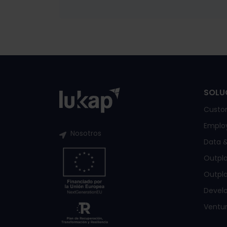
SOLU
Custo
Emplo
Nosotros
Data &
Outpl
Outpla
Devel
Ventur