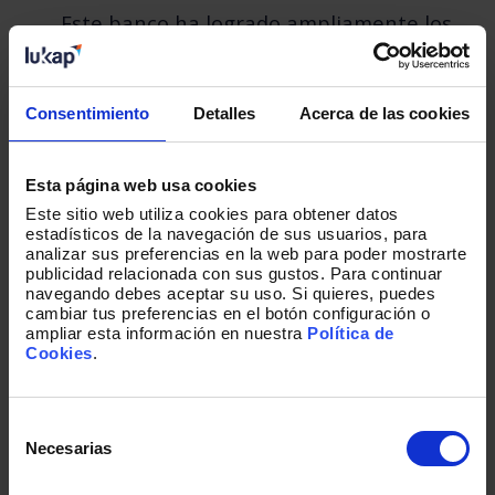
Este banco ha logrado ampliamente los
dos retos que buscaba:
Recuperar la confianza de los clientes.
Consentimiento
Detalles
Acerca de las cookies
Aumento de más de 80 puntos en
recomendación (NPS), pasando a ser el 2º
banco en CX en su territorio.
Esta página web usa cookies
Este sitio web utiliza cookies para obtener datos
Instalar nuevas formas de actuar con los
estadísticos de la navegación de sus usuarios, para
clientes, con más impacto comercial,
analizar sus preferencias en la web para poder mostrarte
mejorando notablemente sus resultados
publicidad relacionada con sus gustos. Para continuar
comerciales, su rentabilidad/cliente y
navegando debes aceptar su uso. Si quieres, puedes
cambiar tus preferencias en el botón configuración o
captando mucho más
ampliar esta información en nuestra
Política de
Cookies
.
Premio DEC a la mejor estrategia de
cliente
Selección
de
Necesarias
consentimiento